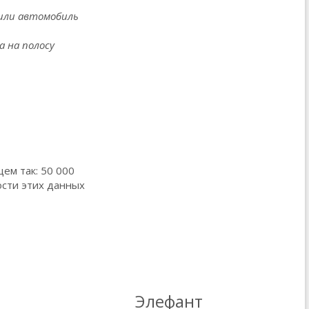
жили автомобиль
а на полосу
щем так: 50 000
ости этих данных
Элефант