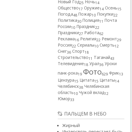
Новый Год
Ночь
25
14
Общество
Оружие
Осень
17
14
15
Погода
Пожар
Покупки
48
10
22
Политика
Полиция
Почта
30
11
России
Праздник
10
22
Работа
Праздники
27
62
Реклама
Религия
Ремонт
16
22
29
Россия
Сериалы
Смерть
22
10
12
Снег
Спорт
36
18
Строительство
Таганай
11
43
Телевидение
Урал
Уроки
18
36
Фото
панк-рока
Фрик
19
629
13
Цензура
Цитата
Цитаты
15
15
14
Челябинск
Челябинская
38
область
Чужой вклад
10
12
Юмор
33
ПАЛЬЦЕМ В НЕБО
Жирный
Интерсвязь перестает быть