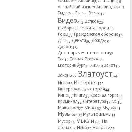
Youtube
Авария
Агитация
11
33
16
Английский язык
Апериодика
17
13
Быдло
Быт
Весна
11
11
17
Видео
Всякое
412
23
Город
Выборы
Гогич
30
19
53
Горы
Гражданская оборона
38
14
ДТП
Деньги
Дождь
19
36
10
Дороги
18
Достопримечательности
32
Еда
Единая Россия
12
12
Екатеринбург
ЖКХ
Закат
21
14
16
Златоуст
Законы
27
697
Интернет
Игры
56
173
Интерсвязь
История
20
44
Кино
Книги
Красная горка
80
36
11
Криминал
Литература
М5
32
17
12
Машзавод
Миасс
Мудеж
27
32
41
Музыка
Мультфильмы
130
11
Мысли
Мусор
На
16
235
Новости
стенах
Небо
44
20
52