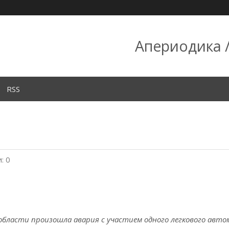
Апериодика /
RSS
: 0
 области произошла авария с участием одного легкового авто