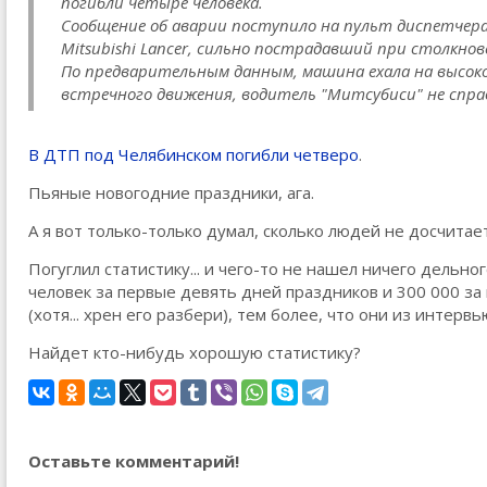
погибли четыре человека.
Сообщение об аварии поступило на пульт диспетчера
Mitsubishi Lancer, сильно пострадавший при столкнов
По предварительным данным, машина ехала на высокой
встречного движения, водитель "Митсубиси" не справи
В ДТП под Челябинском погибли четверо
.
Пьяные новогодние праздники, ага.
А я вот только-только думал, сколько людей не досчитает
Погуглил статистику... и чего-то не нашел ничего дельно
человек за первые девять дней праздников и 300 000 за
(хотя... хрен его разбери), тем более, что они из интервь
Найдет кто-нибудь хорошую статистику?
Оставьте комментарий!