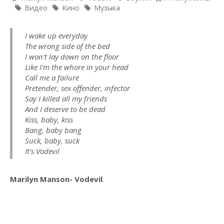
Видео
Кино
Музыка
I wake up everyday
The wrong side of the bed
I won't lay down on the floor
Like I'm the whore in your head
Call me a failure
Pretender, sex offender, infector
Say I killed all my friends
And I deserve to be dead
Kiss, baby, kiss
Bang, baby bang
Suck, baby, suck
It's Vodevil
Marilyn Manson- Vodevil
.