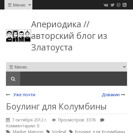
Апериодика //
авторский блог из
Златоуста
Уже почти
Довакин
Боулинг для Колумбины
7 октября 2012 г.
Просмотров: 3376
Комментарии: 0
Marilyn Manson
Vodevil
Боулинг для Колумбины