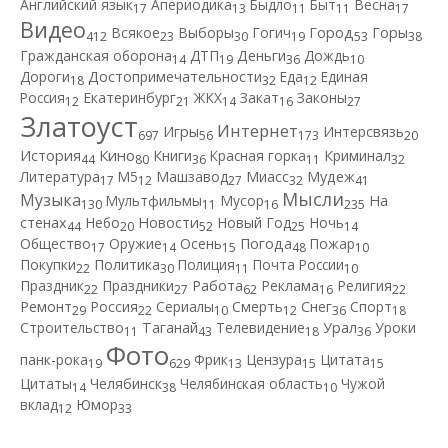
Английский язык
Апериодика
Быдло
Быт
Весна
17
13
11
11
17
Видео
Город
Всякое
Выборы
Гогич
Горы
412
23
30
19
53
38
Гражданская оборона
ДТП
Деньги
Дождь
14
19
36
10
Дороги
Достопримечательности
Еда
Единая
18
32
12
Россия
Екатеринбург
ЖКХ
Закат
Законы
12
21
14
16
27
Златоуст
Интернет
Игры
Интерсвязь
697
56
173
20
Кино
История
Книги
Красная горка
Криминал
44
80
36
11
32
Литература
М5
Машзавод
Миасс
Мудеж
17
12
27
32
41
Мысли
Музыка
Мультфильмы
Мусор
На
130
11
16
235
Новости
стенах
Небо
Новый Год
Ночь
44
20
52
25
14
Общество
Оружие
Осень
Погода
Пожар
17
14
15
48
10
Покупки
Политика
Полиция
Почта России
22
30
11
10
Работа
Праздник
Праздники
Реклама
Религия
22
27
62
16
22
Ремонт
Россия
Сериалы
Смерть
Снег
Спорт
29
22
10
12
36
18
Строительство
Таганай
Телевидение
Урал
Уроки
11
43
18
36
Фото
панк-рока
Фрик
Цензура
Цитата
19
629
13
15
15
Цитаты
Челябинск
Челябинская область
Чужой
14
38
10
вклад
Юмор
12
33