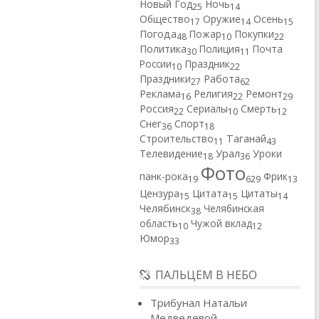
Новый Год
Ночь
25
14
Общество
Оружие
Осень
17
14
15
Погода
Пожар
Покупки
48
10
22
Политика
Полиция
Почта
30
11
России
Праздник
10
22
Работа
Праздники
27
62
Реклама
Религия
Ремонт
16
22
29
Россия
Сериалы
Смерть
22
10
12
Снег
Спорт
36
18
Строительство
Таганай
11
43
Телевидение
Урал
Уроки
18
36
Фото
панк-рока
Фрик
19
629
13
Цензура
Цитата
Цитаты
15
15
14
Челябинск
Челябинская
38
область
Чужой вклад
10
12
Юмор
33
ПАЛЬЦЕМ В НЕБО
Трибунал Натальи
Медведевой