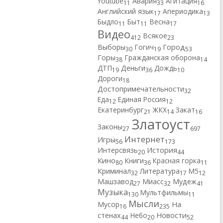
Youtube
Авария
Агитация
11
33
16
Английский язык
Апериодика
17
13
Быдло
Быт
Весна
11
11
17
Видео
Всякое
412
23
Город
Выборы
Гогич
30
19
53
Горы
Гражданская оборона
38
14
ДТП
Деньги
Дождь
19
36
10
Дороги
18
Достопримечательности
32
Еда
Единая Россия
12
12
Екатеринбург
ЖКХ
Закат
21
14
16
Златоуст
Законы
27
697
Интернет
Игры
56
173
Интерсвязь
История
20
44
Кино
Книги
Красная горка
80
36
11
Криминал
Литература
М5
32
17
12
Машзавод
Миасс
Мудеж
27
32
41
Музыка
Мультфильмы
130
11
Мысли
Мусор
На
16
235
Новости
стенах
Небо
44
20
52