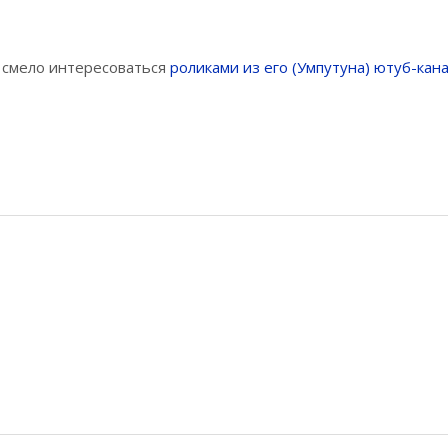
о смело интересоваться
роликами из его (Умпутуна) ютуб-кан