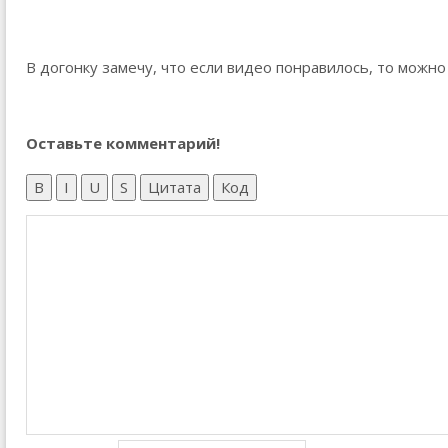
В догонку замечу, что если видео понравилось, то можн
Оставьте комментарий!
B
I
U
S
Цитата
Код