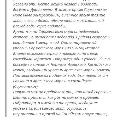
Условно эти места можно назвать водопады
Босфор и Дарданеллы. В зимнее время Сарматское
море было замерзающим, в летнее время таяние
льда, снега и дожди обеспечивали максимальный
расход воды через водопады.
Время жизни Сарматского моря определялось
скоростью выработки водопада. Средняя скорость
выработки 1 метр в год. Ориентировочный
уровень Сарматского моря 100 (+/- 50) метров.
Вполне возможно зеркало поверхности имело
каскадный характер. Например, один уровень был в
бассейне нынешних Черного, Азовского, Каспийского
морей, следующий уровень Аральское море и Балхаш.
При максимальных подъемах воды был переток от
Балхаша в Аральского море и в Каспийское
(Сарматское).
Попутно можно предположить, что исход евреев из
Египта пришелся как раз на момент прорыва
Гибралтара, а именно в то время, когда упал
уровень Средиземного моря, осушились
территория и проход на Синайском полуострове,