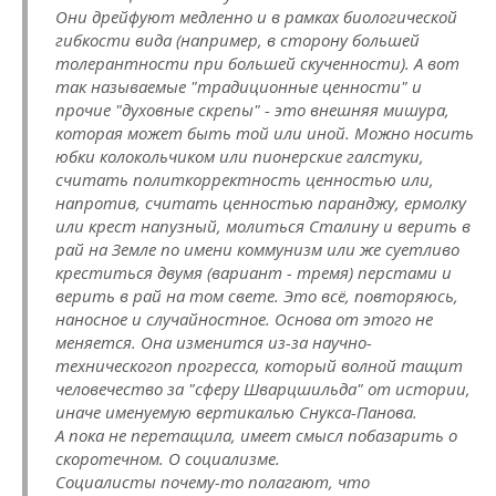
Они дрейфуют медленно и в рамках биологической
гибкости вида (например, в сторону большей
толерантности при большей скученности). А вот
так называемые "традиционные ценности" и
прочие "духовные скрепы" - это внешняя мишура,
которая может быть той или иной. Можно носить
юбки колокольчиком или пионерские галстуки,
считать политкорректность ценностью или,
напротив, считать ценностью паранджу, ермолку
или крест напузный, молиться Сталину и верить в
рай на Земле по имени коммунизм или же суетливо
креститься двумя (вариант - тремя) перстами и
верить в рай на том свете. Это всё, повторяюсь,
наносное и случайностное. Основа от этого не
меняется. Она изменится из-за научно-
техническогоп прогресса, который волной тащит
человечество за "сферу Шварцшильда" от истории,
иначе именуемую вертикалью Снукса-Панова.
А пока не перетащила, имеет смысл побазарить о
скоротечном. О социализме.
Социалисты почему-то полагают, что