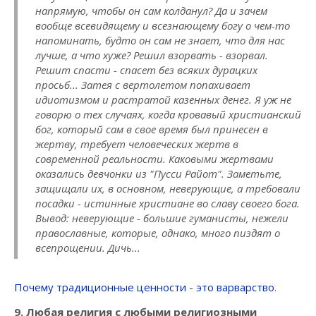
напрямую, чтобы он сам колданул? Да и зачем
вообще всевидящему и всезнающему богу о чем-то
напоминать, будто он сам не знает, что для нас
лучше, а что хуже? Решил взорвать - взорвал.
Решит спасти - спасет без всяких дурацких
просьб... Затея с вертолетом попахивает
идиотизмом и растратой казенных денег. Я уж не
говорю о тех случаях, когда кровавый христианский
бог, который сам в свое время был принесен в
жертву, требует человеческих жертв в
современной реальности. Каковыми жертвами
оказались девчонки из "Пусси Райот". Заметьте,
защищали их, в основном, неверующие, а требовали
посадки - истинные христиане во славу своего бога.
Вывод: неверующие - большие гуманисты, нежели
православные, которые, однако, много пиздят о
всепрощении. Дичь...
Почему традиционные ценности - это варварство
.
9. Любая религия с любыми религиозными