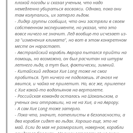
плохой погоды и сказал ученым, что надо
немедленно убираться восвояси. Однако, пока они
там колупались, их затерло льдом.
- Лидер группы сообщил, что они застряли в своем
собственном эксперименте, но указал, что это
вовсе ничего не значит. Лед вообще-то исчезает из-
за "изменения климата", но вот в этом конкретном
месте он нарастает.
- Австралйский корабль Аврора пытался прийти на
помощь, но возможно, он был расчитан на штурм
летнего льда, а тут был, фактически, зимний.
- Китайский ледокол Xue Long тоже не смог
пробиться. Тут ничего не поделаешь. И ангел не
явится, и чайка не прилетит. Но, все же, прилетел
с Xue какой-то водопьянов на вертолете.
- Российская команда осталась на Шокальском, а
ученых они отправили, но не на Xue, а на Аврору.
- А сам Xue Long тоже затерло.
- Пока что, значит, потеплисты в безопасности, а
два корабля сидят во льдах. Хорошо еще, это не
май. Если до мая не разморозит, наверное, корабли