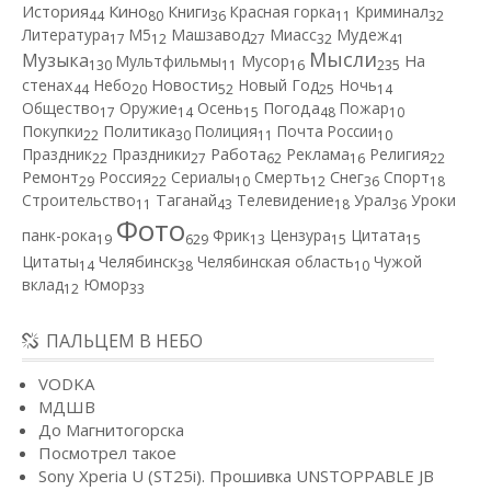
Кино
История
Книги
Красная горка
Криминал
44
80
36
11
32
Литература
М5
Машзавод
Миасс
Мудеж
17
12
27
32
41
Мысли
Музыка
Мультфильмы
Мусор
На
130
11
16
235
Новости
стенах
Небо
Новый Год
Ночь
44
20
52
25
14
Общество
Оружие
Осень
Погода
Пожар
17
14
15
48
10
Покупки
Политика
Полиция
Почта России
22
30
11
10
Работа
Праздник
Праздники
Реклама
Религия
22
27
62
16
22
Ремонт
Россия
Сериалы
Смерть
Снег
Спорт
29
22
10
12
36
18
Строительство
Таганай
Телевидение
Урал
Уроки
11
43
18
36
Фото
панк-рока
Фрик
Цензура
Цитата
19
629
13
15
15
Цитаты
Челябинск
Челябинская область
Чужой
14
38
10
вклад
Юмор
12
33
ПАЛЬЦЕМ В НЕБО
VODKA
МДШВ
До Магнитогорска
Посмотрел такое
Sony Xperia U (ST25i). Прошивка UNSTOPPABLE JB