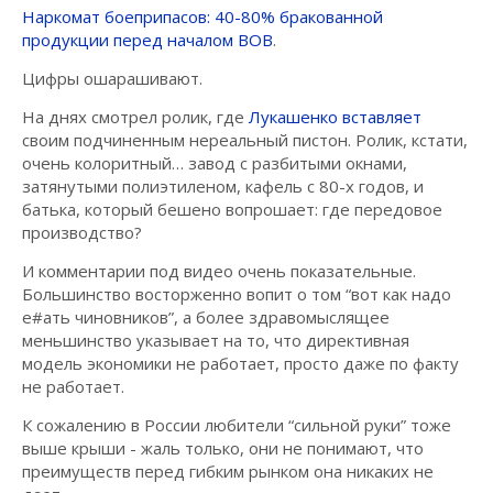
Наркомат боеприпасов: 40-80% бракованной
продукции перед началом ВОВ
.
Цифры ошарашивают.
На днях смотрел ролик, где
Лукашенко вставляет
своим подчиненным нереальный пистон. Ролик, кстати,
очень колоритный… завод с разбитыми окнами,
затянутыми полиэтиленом, кафель с 80-х годов, и
батька, который бешено вопрошает: где передовое
производство?
И комментарии под видео очень показательные.
Большинство восторженно вопит о том “вот как надо
е#ать чиновников”, а более здравомыслящее
меньшинство указывает на то, что директивная
модель экономики не работает, просто даже по факту
не работает.
К сожалению в России любители “сильной руки” тоже
выше крыши - жаль только, они не понимают, что
преимуществ перед гибким рынком она никаких не