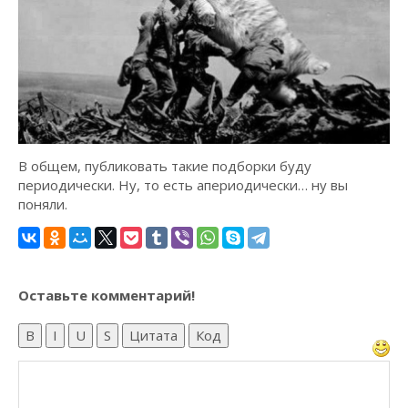
В общем, публиковать такие подборки буду
периодически. Ну, то есть апериодически… ну вы
поняли.
Оставьте комментарий!
B
I
U
S
Цитата
Код