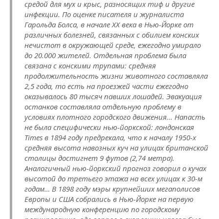
средой для мух и крыс, разносящих тиф и другие
инфекции. По оценке писателя и журналиста
Гарольда Болса, в начале ХХ века в Нью-Йорке от
различных болезней, связанных с обилием конских
нечистот в окружающей среде, ежегодно умирало
до 20.000 жителей. Отдельная проблема была
связана с конскими трупами: средняя
продолжительность жизни животного составляла
2,5 года, то есть на проезжей части ежегодно
оказывалось 80 тысяч павших лошадей. Эвакуация
останков составляла отдельную проблему в
условиях плотного городского движения... Напасть
не была специфически нью-йоркской: лондонская
Times в 1894 году предрекала, что к началу 1950-х
средняя высота навозных куч на улицах британской
столицы достигнет 9 футов (2,74 метра).
Аналогичный нью-йоркский прогноз говорил о кучах
высотой до третьего этажа на всех улицах к 30-м
годам… В 1898 году мэры крупнейших мегаполисов
Европы и США собрались в Нью-Йорке на первую
международную конференцию по городскому