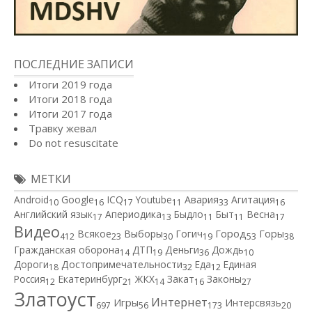
ПОСЛЕДНИЕ ЗАПИСИ
Итоги 2019 года
Итоги 2018 года
Итоги 2017 года
Травку жевал
Do not resuscitate
МЕТКИ
Android
Google
ICQ
Youtube
Авария
Агитация
10
16
17
11
33
16
Английский язык
Апериодика
Быдло
Быт
Весна
17
13
11
11
17
Видео
Город
Всякое
Выборы
Гогич
Горы
412
23
30
19
53
38
Гражданская оборона
ДТП
Деньги
Дождь
14
19
36
10
Дороги
Достопримечательности
Еда
Единая
18
32
12
Россия
Екатеринбург
ЖКХ
Закат
Законы
12
21
14
16
27
Златоуст
Интернет
Игры
Интерсвязь
697
56
173
20