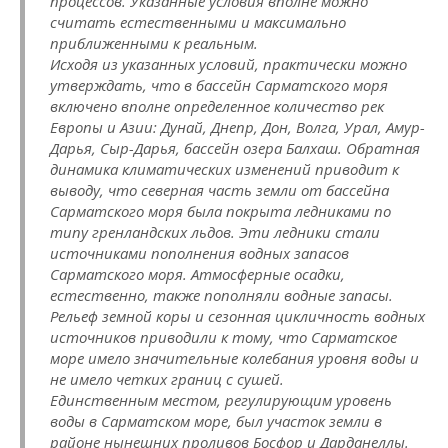
процессов. Указанные условия вполне можно
считать естественными и максимально
приближенными к реальным.
Исходя из указанных условий, практически можно
утверждать, что в бассейн Сарматского моря
включено вполне определенное количество рек
Европы и Азии: Дунай, Днепр, Дон, Волга, Урал, Амур-
Дарья, Сыр-Дарья, бассейн озера Балхаш. Обратная
динамика климатических изменений приводит к
выводу, что северная часть земли от бассейна
Сарматского моря была покрыта ледниками по
типу гренландских льдов. Эти ледники стали
источниками пополнения водных запасов
Сарматского моря. Атмосферные осадки,
естественно, также пополняли водные запасы.
Рельеф земной коры и сезонная цикличность водных
источников приводили к тому, что Сарматское
море имело значительные колебания уровня воды и
не имело четких границ с сушей.
Единственным местом, регулирующим уровень
воды в Сарматском море, был участок земли в
районе нынешних проливов Босфор и Дарданеллы.