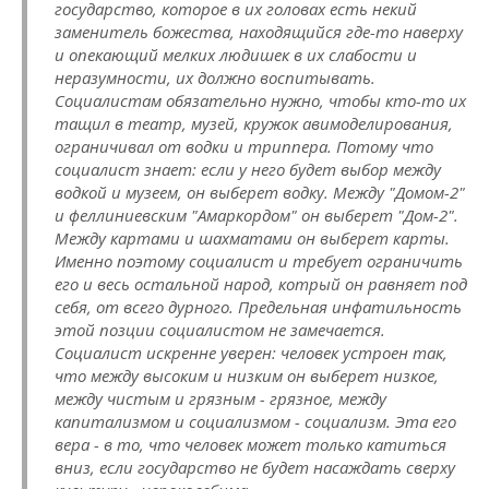
государство, которое в их головах есть некий
заменитель божества, находящийся где-то наверху
и опекающий мелких людишек в их слабости и
неразумности, их должно воспитывать.
Социалистам обязательно нужно, чтобы кто-то их
тащил в театр, музей, кружок авимоделирования,
ограничивал от водки и триппера. Потому что
социалист знает: если у него будет выбор между
водкой и музеем, он выберет водку. Между "Домом-2"
и феллиниевским "Амаркордом" он выберет "Дом-2".
Между картами и шахматами он выберет карты.
Именно поэтому социалист и требует ограничить
его и весь остальной народ, котрый он равняет под
себя, от всего дурного. Предельная инфатильность
этой позции социалистом не замечается.
Социалист искренне уверен: человек устроен так,
что между высоким и низким он выберет низкое,
между чистым и грязным - грязное, между
капитализмом и социализмом - социализм. Эта его
вера - в то, что человек может только катиться
вниз, если государство не будет насаждать сверху