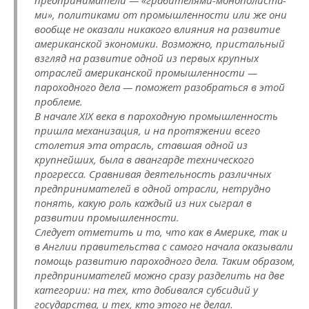
предприниматели — «грабителями-монополиста­
ми», политиками от промышленности или же они
вообще не оказали никакого влияния на развитие
американской эко­номики. Возможно, пристальный
взгляд на развитие одной из первых крупных
отраслей американской промышленности —
пароходного дела — поможет разобраться в этой
проблеме.
В начале XIX века в пароходную про­мышленность
пришла механизация, и на протяжении всего
столетия эта от­расль, ставшая одной из
крупнейших, бы­ла в авангарде технического
прогресса. Сравнивая деятельность различных
пред­принимателей в одной отрасли, нетруд­но
понять, какую роль каждый из них сыграл в
развитии промышленности.
Следует отметить и то, что как в Америке, так и
в Англии правительства с самого начала оказывали
помощь разви­тию пароходного дела. Таким образом,
предпринимателей можно сразу разде­лить на две
категории: на тех, кто до­бивался субсидий у
государства, и тех, кто этого не делал.