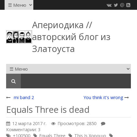
Апериодика //
авторский блог из
Златоуста
mi band 2
You think it's wrong
Equals Three is dead
12 марта 2017 г.
Просмотров: 2850
Комментарии: 3
+100500
Equals Three
This Is Хорошо