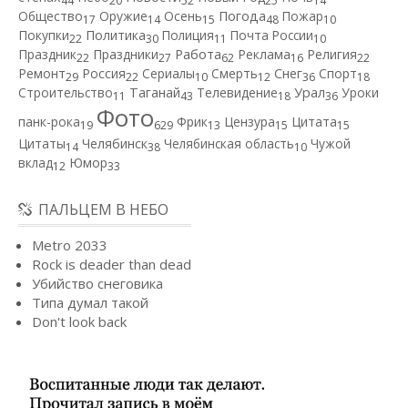
44
20
52
25
14
Общество
Оружие
Осень
Погода
Пожар
17
14
15
48
10
Покупки
Политика
Полиция
Почта России
22
30
11
10
Работа
Праздник
Праздники
Реклама
Религия
22
27
62
16
22
Ремонт
Россия
Сериалы
Смерть
Снег
Спорт
29
22
10
12
36
18
Строительство
Таганай
Телевидение
Урал
Уроки
11
43
18
36
Фото
панк-рока
Фрик
Цензура
Цитата
19
629
13
15
15
Цитаты
Челябинск
Челябинская область
Чужой
14
38
10
вклад
Юмор
12
33
ПАЛЬЦЕМ В НЕБО
Metro 2033
Rock is deader than dead
Убийство снеговика
Типа думал такой
Don't look back