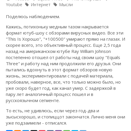
Youtube
Интернет
Мысли
Поделюсь наблюдением.
Кажись, потихоньку медным тазом накрывается
формат ютуб-шоу с обзорами вирусных видео. Все эти
"This Is Хорошо", "+100500" умирают прямо на глазах. И
скорее всего, это объективный процесс. Еще 2,5 года
назад на американском ютубе Ray William Johnson
постепенно отошел от работы над своим шоу "Equals
Three" и работу над ним продолжили его друзья. Они
пытались вдохнуть в этот формат обзоров новую
жизнь, экспериментировали с подачей материала,
пробовали, наверное, все, что только можно было, но
уже скоро будет год, как канал умер. С задержкой в
пару лет аналогичный процесс пошел и в
русскоязычном сегменте.
То есть, не удивлюсь, если через год-два и
зысысхорошо, и стопиццот закончатся. Лично меня они
уже подзаимели - отписался.