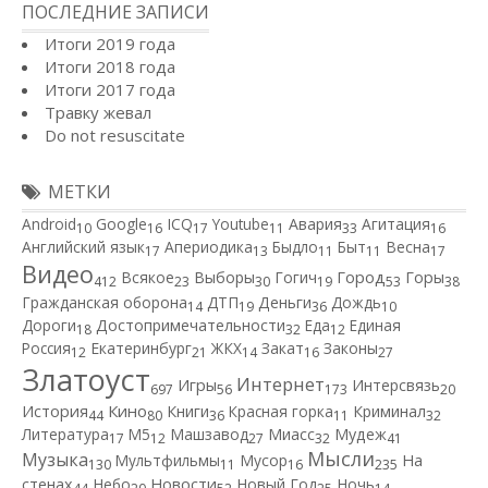
ПОСЛЕДНИЕ ЗАПИСИ
Итоги 2019 года
Итоги 2018 года
Итоги 2017 года
Травку жевал
Do not resuscitate
МЕТКИ
Android
Google
ICQ
Youtube
Авария
Агитация
10
16
17
11
33
16
Английский язык
Апериодика
Быдло
Быт
Весна
17
13
11
11
17
Видео
Город
Всякое
Выборы
Гогич
Горы
412
23
30
19
53
38
Гражданская оборона
ДТП
Деньги
Дождь
14
19
36
10
Дороги
Достопримечательности
Еда
Единая
18
32
12
Россия
Екатеринбург
ЖКХ
Закат
Законы
12
21
14
16
27
Златоуст
Интернет
Игры
Интерсвязь
697
56
173
20
Кино
История
Книги
Красная горка
Криминал
44
80
36
11
32
Литература
М5
Машзавод
Миасс
Мудеж
17
12
27
32
41
Мысли
Музыка
Мультфильмы
Мусор
На
130
11
16
235
Новости
стенах
Небо
Новый Год
Ночь