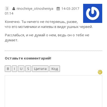
3
rinochniye_otnosheniya
14-03-2017
01:14
Конечно. Ты ничего не потеряешь, разве,
что его мотивчики и напевы в виде ушных червей.
Расслабься, и не думай о нем, ведь он о тебе не
думает.
Оставьте комментарий!
B
I
U
S
Цитата
Код