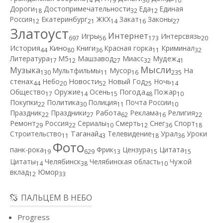
14
19
36
10
Дороги
Достопримечательности
Еда
Единая
18
32
12
Россия
Екатеринбург
ЖКХ
Закат
Законы
12
21
14
16
27
Златоуст
Интернет
Игры
Интерсвязь
697
56
173
20
Кино
История
Книги
Красная горка
Криминал
44
80
36
11
32
Литература
М5
Машзавод
Миасс
Мудеж
17
12
27
32
41
Мысли
Музыка
Мультфильмы
Мусор
На
130
11
16
235
Новости
стенах
Небо
Новый Год
Ночь
44
20
52
25
14
Общество
Оружие
Осень
Погода
Пожар
17
14
15
48
10
Покупки
Политика
Полиция
Почта России
22
30
11
10
Работа
Праздник
Праздники
Реклама
Религия
22
27
62
16
22
Ремонт
Россия
Сериалы
Смерть
Снег
Спорт
29
22
10
12
36
18
Строительство
Таганай
Телевидение
Урал
Уроки
11
43
18
36
Фото
панк-рока
Фрик
Цензура
Цитата
19
629
13
15
15
Цитаты
Челябинск
Челябинская область
Чужой
14
38
10
вклад
Юмор
12
33
ПАЛЬЦЕМ В НЕБО
Progress