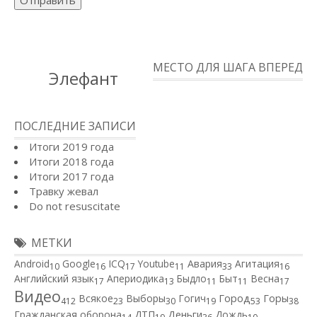
Отправить
МЕСТО ДЛЯ ШАГА ВПЕРЕД
Элефант
ПОСЛЕДНИЕ ЗАПИСИ
Итоги 2019 года
Итоги 2018 года
Итоги 2017 года
Травку жевал
Do not resuscitate
МЕТКИ
Android
Google
ICQ
Youtube
Авария
Агитация
10
16
17
11
33
16
Английский язык
Апериодика
Быдло
Быт
Весна
17
13
11
11
17
Видео
Город
Всякое
Выборы
Гогич
Горы
412
23
30
19
53
38
Гражданская оборона
ДТП
Деньги
Дождь