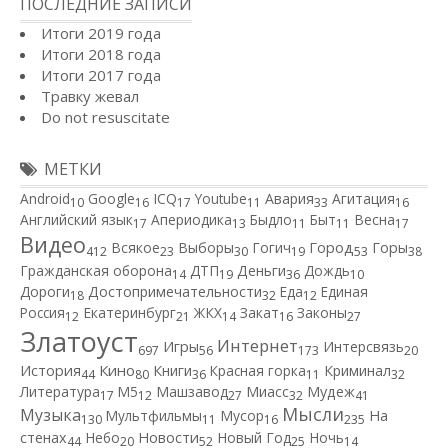
ПОСЛЕДНИЕ ЗАПИСИ
Итоги 2019 года
Итоги 2018 года
Итоги 2017 года
Травку жевал
Do not resuscitate
МЕТКИ
Android
Google
ICQ
Youtube
Авария
Агитация
10
16
17
11
33
16
Английский язык
Апериодика
Быдло
Быт
Весна
17
13
11
11
17
Видео
Город
Всякое
Выборы
Гогич
Горы
412
23
30
19
53
38
Гражданская оборона
ДТП
Деньги
Дождь
14
19
36
10
Дороги
Достопримечательности
Еда
Единая
18
32
12
Россия
Екатеринбург
ЖКХ
Закат
Законы
12
21
14
16
27
Златоуст
Интернет
Игры
Интерсвязь
697
56
173
20
Кино
История
Книги
Красная горка
Криминал
44
80
36
11
32
Литература
М5
Машзавод
Миасс
Мудеж
17
12
27
32
41
Мысли
Музыка
Мультфильмы
Мусор
На
130
11
16
235
Новости
стенах
Небо
Новый Год
Ночь
44
20
52
25
14