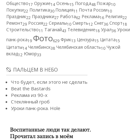
Общество
Оружие
Осень
Погода
Пожар
17
14
15
48
10
Покупки
Политика
Полиция
Почта России
22
30
11
10
Работа
Праздник
Праздники
Реклама
Религия
22
27
62
16
22
Ремонт
Россия
Сериалы
Смерть
Снег
Спорт
29
22
10
12
36
18
Строительство
Таганай
Телевидение
Урал
Уроки
11
43
18
36
Фото
панк-рока
Фрик
Цензура
Цитата
19
629
13
15
15
Цитаты
Челябинск
Челябинская область
Чужой
14
38
10
вклад
Юмор
12
33
ПАЛЬЦЕМ В НЕБО
Что будет, если этого не сделать
Beat the Bastards
Реклама из 90-х
Стеклянный гроб
Уроки панк-рока. Hole