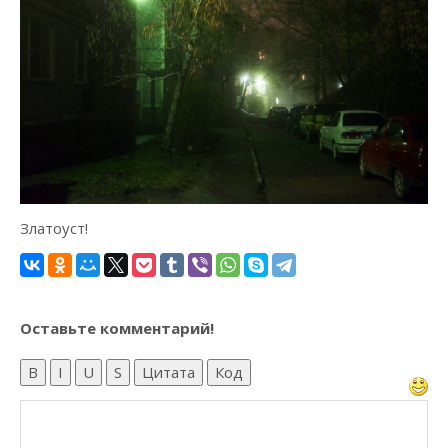
Златоуст!
Оставьте комментарий!
B
I
U
S
Цитата
Код