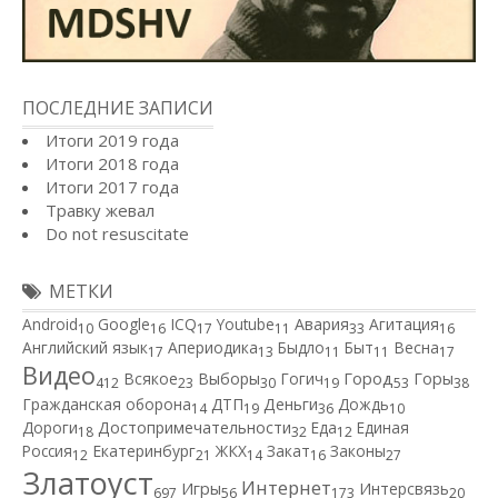
ПОСЛЕДНИЕ ЗАПИСИ
Итоги 2019 года
Итоги 2018 года
Итоги 2017 года
Травку жевал
Do not resuscitate
МЕТКИ
Android
Google
ICQ
Youtube
Авария
Агитация
10
16
17
11
33
16
Английский язык
Апериодика
Быдло
Быт
Весна
17
13
11
11
17
Видео
Город
Всякое
Выборы
Гогич
Горы
412
23
30
19
53
38
Гражданская оборона
ДТП
Деньги
Дождь
14
19
36
10
Дороги
Достопримечательности
Еда
Единая
18
32
12
Россия
Екатеринбург
ЖКХ
Закат
Законы
12
21
14
16
27
Златоуст
Интернет
Игры
Интерсвязь
697
56
173
20