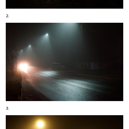
2
.
3
.