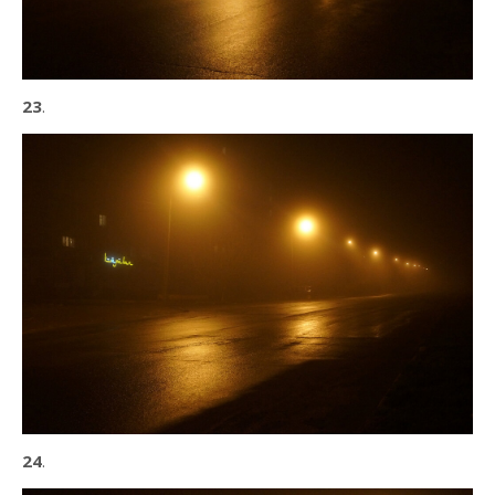
23
.
24
.