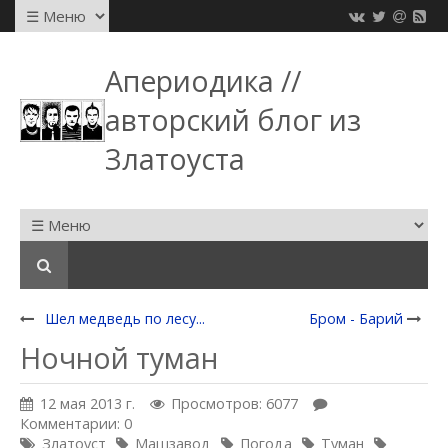
Апериодика //
авторский блог из
Златоуста
Шел медведь по лесу...
Бром - Барий
Ночной туман
12 мая 2013 г.
Просмотров: 6077
Комментарии: 0
Златоуст
Машзавод
Погода
Туман