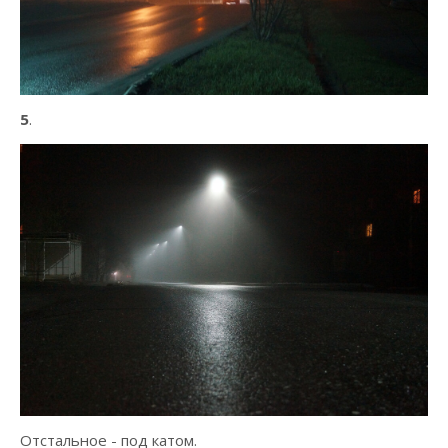
5
.
Отстальное - под катом.