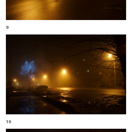
9
.
10
.