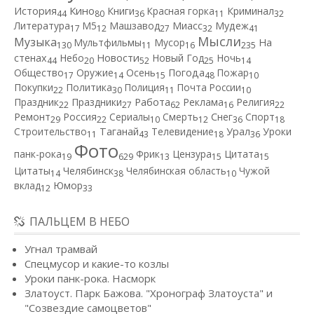
Кино
История
Книги
Красная горка
Криминал
44
80
36
11
32
Литература
М5
Машзавод
Миасс
Мудеж
17
12
27
32
41
Мысли
Музыка
Мультфильмы
Мусор
На
130
11
16
235
Новости
стенах
Небо
Новый Год
Ночь
44
20
52
25
14
Общество
Оружие
Осень
Погода
Пожар
17
14
15
48
10
Покупки
Политика
Полиция
Почта России
22
30
11
10
Работа
Праздник
Праздники
Реклама
Религия
22
27
62
16
22
Ремонт
Россия
Сериалы
Смерть
Снег
Спорт
29
22
10
12
36
18
Строительство
Таганай
Телевидение
Урал
Уроки
11
43
18
36
Фото
панк-рока
Фрик
Цензура
Цитата
19
629
13
15
15
Цитаты
Челябинск
Челябинская область
Чужой
14
38
10
вклад
Юмор
12
33
ПАЛЬЦЕМ В НЕБО
Угнал трамвай
Спецмусор и какие-то козлы
Уроки панк-рока. Насморк
Златоуст. Парк Бажова. "Хронограф Златоуста" и
"Созвездие самоцветов"