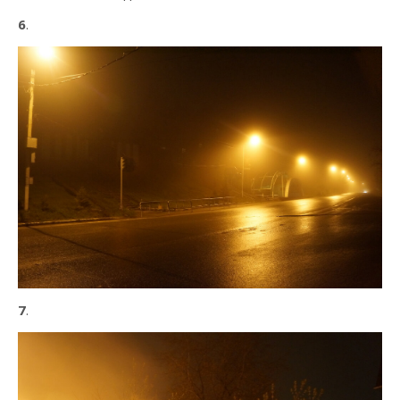
6
.
7
.