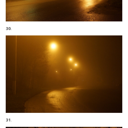
30
.
31
.