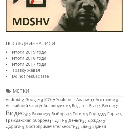
ПОСЛЕДНИЕ ЗАПИСИ
Итоги 2019 года
Итоги 2018 года
Итоги 2017 года
Травку жевал
Do not resuscitate
МЕТКИ
Android
Google
ICQ
Youtube
Авария
Агитация
10
16
17
11
33
16
Английский язык
Апериодика
Быдло
Быт
Весна
17
13
11
11
17
Видео
Город
Всякое
Выборы
Гогич
Горы
412
23
30
19
53
38
Гражданская оборона
ДТП
Деньги
Дождь
14
19
36
10
Дороги
Достопримечательности
Еда
Единая
18
32
12