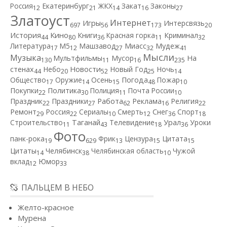
Россия
Екатеринбург
ЖКХ
Закат
Законы
12
21
14
16
27
Златоуст
Интернет
Игры
Интерсвязь
697
56
173
20
Кино
История
Книги
Красная горка
Криминал
44
80
36
11
32
Литература
М5
Машзавод
Миасс
Мудеж
17
12
27
32
41
Мысли
Музыка
Мультфильмы
Мусор
На
130
11
16
235
Новости
стенах
Небо
Новый Год
Ночь
44
20
52
25
14
Общество
Оружие
Осень
Погода
Пожар
17
14
15
48
10
Покупки
Политика
Полиция
Почта России
22
30
11
10
Работа
Праздник
Праздники
Реклама
Религия
22
27
62
16
22
Ремонт
Россия
Сериалы
Смерть
Снег
Спорт
29
22
10
12
36
18
Строительство
Таганай
Телевидение
Урал
Уроки
11
43
18
36
Фото
панк-рока
Фрик
Цензура
Цитата
19
629
13
15
15
Цитаты
Челябинск
Челябинская область
Чужой
14
38
10
вклад
Юмор
12
33
ПАЛЬЦЕМ В НЕБО
Желто-красное
Мурена