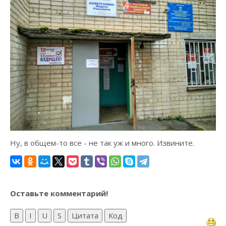
Ну, в общем-то все - не так уж и много. Извините.
Оставьте комментарий!
B
I
U
S
Цитата
Код