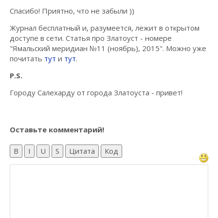
Спасибо! Приятно, что не забыли ))
Журнал бесплатный и, разумеется, лежит в открытом
доступе в сети. Статья про Златоуст - номере
"Ямальский меридиан №11 (ноябрь), 2015". Можно уже
почитать
тут
и
тут
.
P.S.
Городу Салехарду от города Златоуста - привет!
Оставьте комментарий!
B
I
U
S
Цитата
Код