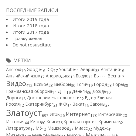
ПОСЛЕДНИЕ ЗАПИСИ
Итоги 2019 года
Итоги 2018 года
Итоги 2017 года
Травку жевал
Do not resuscitate
МЕТКИ
Android
Google
ICQ
Youtube
Авария
Агитация
10
16
17
11
33
16
Английский язык
Апериодика
Быдло
Быт
Весна
17
13
11
11
17
Видео
Город
Всякое
Выборы
Гогич
Горы
412
23
30
19
53
38
Гражданская оборона
ДТП
Деньги
Дождь
14
19
36
10
Дороги
Достопримечательности
Еда
Единая
18
32
12
Россия
Екатеринбург
ЖКХ
Закат
Законы
12
21
14
16
27
Златоуст
Интернет
Игры
Интерсвязь
697
56
173
20
Кино
История
Книги
Красная горка
Криминал
44
80
36
11
32
Литература
М5
Машзавод
Миасс
Мудеж
17
12
27
32
41
Мысли
Музыка
Мультфильмы
Мусор
На