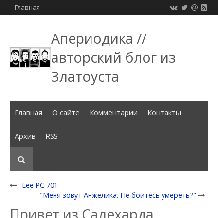
Главная
Апериодика //
авторский блог из
Златоуста
Главная
О сайте
Комментарии
Контакты
Архив
RSS
Eee PC 701
"Меня зовут Анжелика. Не боитесь умереть?"
Привет из Салехарда