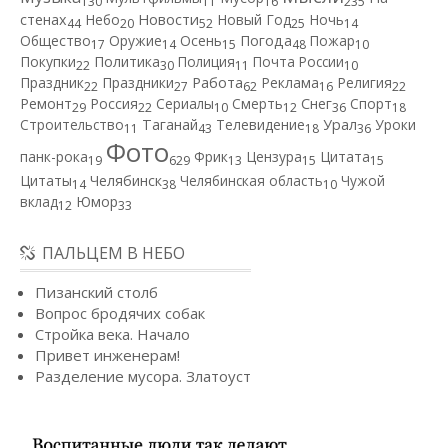
130
11
16
235
Новости
стенах
Небо
Новый Год
Ночь
44
20
52
25
14
Общество
Оружие
Осень
Погода
Пожар
17
14
15
48
10
Покупки
Политика
Полиция
Почта России
22
30
11
10
Работа
Праздник
Праздники
Реклама
Религия
22
27
62
16
22
Ремонт
Россия
Сериалы
Смерть
Снег
Спорт
29
22
10
12
36
18
Строительство
Таганай
Телевидение
Урал
Уроки
11
43
18
36
Фото
панк-рока
Фрик
Цензура
Цитата
19
629
13
15
15
Цитаты
Челябинск
Челябинская область
Чужой
14
38
10
вклад
Юмор
12
33
ПАЛЬЦЕМ В НЕБО
Пизанский столб
Вопрос бродячих собак
Стройка века. Начало
Привет инженерам!
Разделение мусора. Златоуст