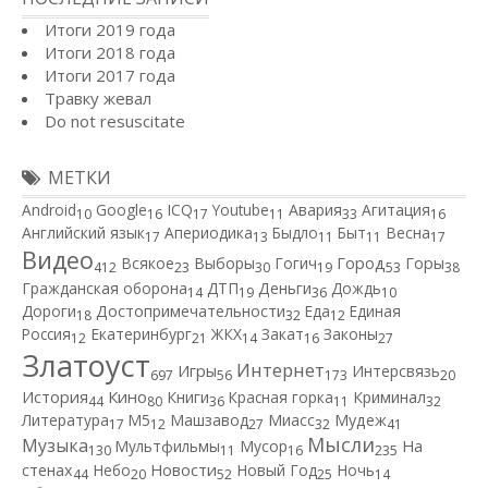
Итоги 2019 года
Итоги 2018 года
Итоги 2017 года
Травку жевал
Do not resuscitate
МЕТКИ
Android
Google
ICQ
Youtube
Авария
Агитация
10
16
17
11
33
16
Английский язык
Апериодика
Быдло
Быт
Весна
17
13
11
11
17
Видео
Город
Всякое
Выборы
Гогич
Горы
412
23
30
19
53
38
Гражданская оборона
ДТП
Деньги
Дождь
14
19
36
10
Дороги
Достопримечательности
Еда
Единая
18
32
12
Россия
Екатеринбург
ЖКХ
Закат
Законы
12
21
14
16
27
Златоуст
Интернет
Игры
Интерсвязь
697
56
173
20
Кино
История
Книги
Красная горка
Криминал
44
80
36
11
32
Литература
М5
Машзавод
Миасс
Мудеж
17
12
27
32
41
Мысли
Музыка
Мультфильмы
Мусор
На
130
11
16
235
Новости
стенах
Небо
Новый Год
Ночь
44
20
52
25
14