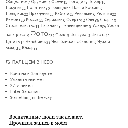
Общество
Оружие
Осень
Погода
Пожар
17
14
15
48
10
Покупки
Политика
Полиция
Почта России
22
30
11
10
Работа
Праздник
Праздники
Реклама
Религия
22
27
62
16
22
Ремонт
Россия
Сериалы
Смерть
Снег
Спорт
29
22
10
12
36
18
Строительство
Таганай
Телевидение
Урал
Уроки
11
43
18
36
Фото
панк-рока
Фрик
Цензура
Цитата
19
629
13
15
15
Цитаты
Челябинск
Челябинская область
Чужой
14
38
10
вклад
Юмор
12
33
ПАЛЬЦЕМ В НЕБО
Кришна в Златоусте
Удалять или нет
27-й левел
Enter Sandman
Something in the way