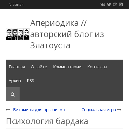
Главная
Апериодика //
авторский блог из
Златоуста
Главная
О сайте
Комментарии
Контакты
Архив
RSS
Витамины для организма
Социальная игра
Психология бардака