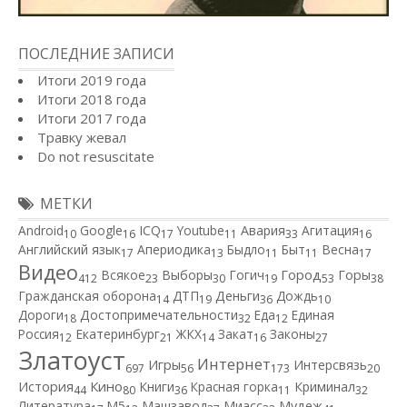
ПОСЛЕДНИЕ ЗАПИСИ
Итоги 2019 года
Итоги 2018 года
Итоги 2017 года
Травку жевал
Do not resuscitate
МЕТКИ
Android
Google
ICQ
Youtube
Авария
Агитация
10
16
17
11
33
16
Английский язык
Апериодика
Быдло
Быт
Весна
17
13
11
11
17
Видео
Город
Всякое
Выборы
Гогич
Горы
412
23
30
19
53
38
Гражданская оборона
ДТП
Деньги
Дождь
14
19
36
10
Дороги
Достопримечательности
Еда
Единая
18
32
12
Россия
Екатеринбург
ЖКХ
Закат
Законы
12
21
14
16
27
Златоуст
Интернет
Игры
Интерсвязь
697
56
173
20
Кино
История
Книги
Красная горка
Криминал
44
80
36
11
32
Литература
М5
Машзавод
Миасс
Мудеж