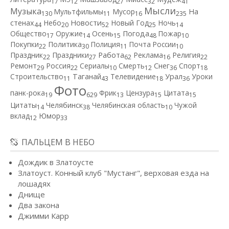
17
12
27
32
41
Мысли
Музыка
Мультфильмы
Мусор
На
130
11
16
235
Новости
стенах
Небо
Новый Год
Ночь
44
20
52
25
14
Общество
Оружие
Осень
Погода
Пожар
17
14
15
48
10
Покупки
Политика
Полиция
Почта России
22
30
11
10
Работа
Праздник
Праздники
Реклама
Религия
22
27
62
16
22
Ремонт
Россия
Сериалы
Смерть
Снег
Спорт
29
22
10
12
36
18
Строительство
Таганай
Телевидение
Урал
Уроки
11
43
18
36
Фото
панк-рока
Фрик
Цензура
Цитата
19
629
13
15
15
Цитаты
Челябинск
Челябинская область
Чужой
14
38
10
вклад
Юмор
12
33
ПАЛЬЦЕМ В НЕБО
Дождик в Златоусте
Златоуст. Конный клуб "Мустанг", верховая езда на
лошадях
Днище
Два закона
Джимми Карр