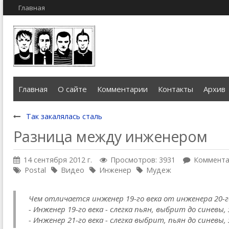
Главная
Главная
О сайте
Комментарии
Контакты
Архив
Так закалялась сталь
Разница между инженером
14 сентября 2012 г.
Просмотров: 3931
Коммента
Postal
Видео
Инженер
Мудеж
Чем отличается инженер 19-го века от инженера 20-г
- Инженер 19-го века - слегка пьян, выбрит до синевы,
- Инженер 21-го века - слегка выбрит, пьян до синевы