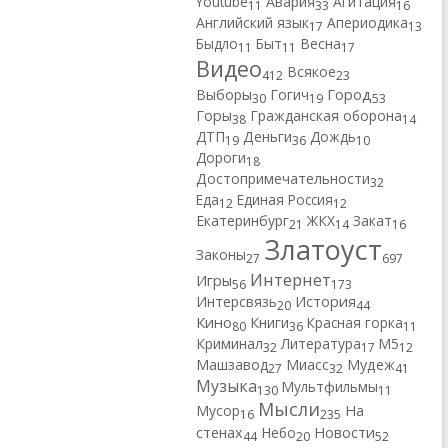
Youtube
Авария
Агитация
11
33
16
Английский язык
Апериодика
17
13
Быдло
Быт
Весна
11
11
17
Видео
Всякое
412
23
Город
Выборы
Гогич
30
19
53
Горы
Гражданская оборона
38
14
ДТП
Деньги
Дождь
19
36
10
Дороги
18
Достопримечательности
32
Еда
Единая Россия
12
12
Екатеринбург
ЖКХ
Закат
21
14
16
Златоуст
Законы
27
697
Интернет
Игры
56
173
Интерсвязь
История
20
44
Кино
Книги
Красная горка
80
36
11
Криминал
Литература
М5
32
17
12
Машзавод
Миасс
Мудеж
27
32
41
Музыка
Мультфильмы
130
11
Мысли
Мусор
На
16
235
Новости
стенах
Небо
44
20
52