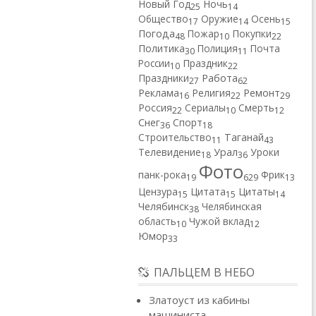
Новый Год
Ночь
25
14
Общество
Оружие
Осень
17
14
15
Погода
Пожар
Покупки
48
10
22
Политика
Полиция
Почта
30
11
России
Праздник
10
22
Работа
Праздники
27
62
Реклама
Религия
Ремонт
16
22
29
Россия
Сериалы
Смерть
22
10
12
Снег
Спорт
36
18
Строительство
Таганай
11
43
Телевидение
Урал
Уроки
18
36
Фото
панк-рока
Фрик
19
629
13
Цензура
Цитата
Цитаты
15
15
14
Челябинск
Челябинская
38
область
Чужой вклад
10
12
Юмор
33
ПАЛЬЦЕМ В НЕБО
Златоуст из кабины
машиниста