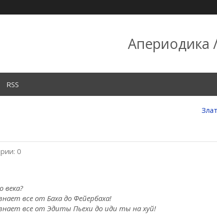
Апериодика /
RSS
Злат
рии: 0
о века?
 знает все от Баха до Фейербаха!
, знает все от Эдиты Пьехи до иди ты на хуй!