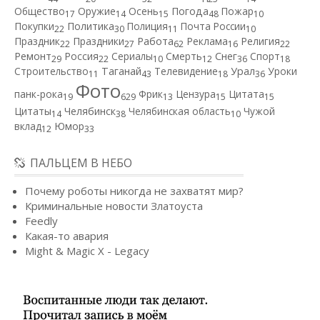
Общество
Оружие
Осень
Погода
Пожар
17
14
15
48
10
Покупки
Политика
Полиция
Почта России
22
30
11
10
Работа
Праздник
Праздники
Реклама
Религия
22
27
62
16
22
Ремонт
Россия
Сериалы
Смерть
Снег
Спорт
29
22
10
12
36
18
Строительство
Таганай
Телевидение
Урал
Уроки
11
43
18
36
Фото
панк-рока
Фрик
Цензура
Цитата
19
629
13
15
15
Цитаты
Челябинск
Челябинская область
Чужой
14
38
10
вклад
Юмор
12
33
ПАЛЬЦЕМ В НЕБО
Почему роботы никогда не захватят мир?
Криминальные новости Златоуста
Feedly
Какая-то авария
Might & Magic X - Legacy