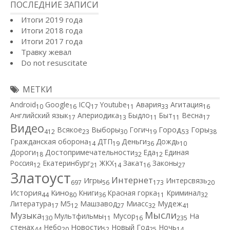
ПОСЛЕДНИЕ ЗАПИСИ
Итоги 2019 года
Итоги 2018 года
Итоги 2017 года
Травку жевал
Do not resuscitate
МЕТКИ
Android
Google
ICQ
Youtube
Авария
Агитация
10
16
17
11
33
16
Английский язык
Апериодика
Быдло
Быт
Весна
17
13
11
11
17
Видео
Город
Всякое
Выборы
Гогич
Горы
412
23
30
19
53
38
Гражданская оборона
ДТП
Деньги
Дождь
14
19
36
10
Дороги
Достопримечательности
Еда
Единая
18
32
12
Россия
Екатеринбург
ЖКХ
Закат
Законы
12
21
14
16
27
Златоуст
Интернет
Игры
Интерсвязь
697
56
173
20
Кино
История
Книги
Красная горка
Криминал
44
80
36
11
32
Литература
М5
Машзавод
Миасс
Мудеж
17
12
27
32
41
Мысли
Музыка
Мультфильмы
Мусор
На
130
11
16
235
Новости
стенах
Небо
Новый Год
Ночь
44
20
52
25
14