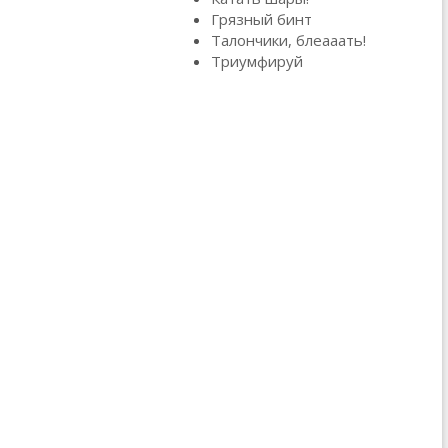
Грязный бинт
Талончики, блеааать!
Триумфируй