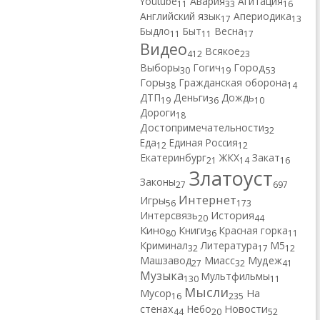
Youtube
Авария
Агитация
11
33
16
Английский язык
Апериодика
17
13
Быдло
Быт
Весна
11
11
17
Видео
Всякое
412
23
Город
Выборы
Гогич
30
19
53
Горы
Гражданская оборона
38
14
ДТП
Деньги
Дождь
19
36
10
Дороги
18
Достопримечательности
32
Еда
Единая Россия
12
12
Екатеринбург
ЖКХ
Закат
21
14
16
Златоуст
Законы
27
697
Интернет
Игры
56
173
Интерсвязь
История
20
44
Кино
Книги
Красная горка
80
36
11
Криминал
Литература
М5
32
17
12
Машзавод
Миасс
Мудеж
27
32
41
Музыка
Мультфильмы
130
11
Мысли
Мусор
На
16
235
Новости
стенах
Небо
44
20
52