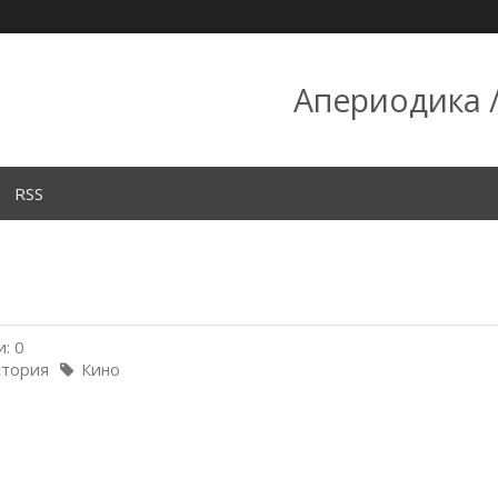
Апериодика /
RSS
: 0
стория
Кино