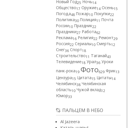
Новый Год
Ночь
25
14
Общество
Оружие
Осень
17
14
15
Погода
Пожар
Покупки
48
10
22
Политика
Полиция
Почта
30
11
России
Праздник
10
22
Работа
Праздники
27
62
Реклама
Религия
Ремонт
16
22
29
Россия
Сериалы
Смерть
22
10
12
Снег
Спорт
36
18
Строительство
Таганай
11
43
Телевидение
Урал
Уроки
18
36
Фото
панк-рока
Фрик
19
629
13
Цензура
Цитата
Цитаты
15
15
14
Челябинск
Челябинская
38
область
Чужой вклад
10
12
Юмор
33
ПАЛЬЦЕМ В НЕБО
Al Jazeera
Катать шары!