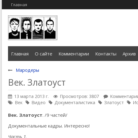
Главная
Главная
О сайте
Комментарии
Контакты
Архив
Мародеры
Век. Златоуст
13 марта 2013 г.
Просмотров: 3807
Комментарии
Век
Видео
Документалистика
Златоуст
И
Век. Златоуст
. /9 частей/
Документальные кадры. Интересно!
Часть 1
.