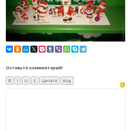
Оставьте комментарий!
B
I
U
S
Цитата
Код