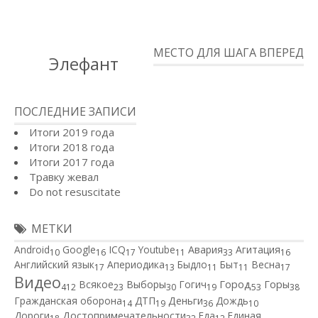
МЕСТО ДЛЯ ШАГА ВПЕРЕД
Элефант
ПОСЛЕДНИЕ ЗАПИСИ
Итоги 2019 года
Итоги 2018 года
Итоги 2017 года
Травку жевал
Do not resuscitate
МЕТКИ
Android
Google
ICQ
Youtube
Авария
Агитация
10
16
17
11
33
16
Английский язык
Апериодика
Быдло
Быт
Весна
17
13
11
11
17
Видео
Город
Всякое
Выборы
Гогич
Горы
412
23
30
19
53
38
Гражданская оборона
ДТП
Деньги
Дождь
14
19
36
10
Дороги
Достопримечательности
Еда
Единая