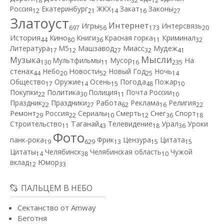
18
32
12
Россия
Екатеринбург
ЖКХ
Закат
Законы
12
21
14
16
27
Златоуст
Интернет
Игры
Интерсвязь
697
56
173
20
Кино
История
Книги
Красная горка
Криминал
44
80
36
11
32
Литература
М5
Машзавод
Миасс
Мудеж
17
12
27
32
41
Мысли
Музыка
Мультфильмы
Мусор
На
130
11
16
235
Новости
стенах
Небо
Новый Год
Ночь
44
20
52
25
14
Общество
Оружие
Осень
Погода
Пожар
17
14
15
48
10
Покупки
Политика
Полиция
Почта России
22
30
11
10
Работа
Праздник
Праздники
Реклама
Религия
22
27
62
16
22
Ремонт
Россия
Сериалы
Смерть
Снег
Спорт
29
22
10
12
36
18
Строительство
Таганай
Телевидение
Урал
Уроки
11
43
18
36
Фото
панк-рока
Фрик
Цензура
Цитата
19
629
13
15
15
Цитаты
Челябинск
Челябинская область
Чужой
14
38
10
вклад
Юмор
12
33
ПАЛЬЦЕМ В НЕБО
Сектанство от Amway
Беготня