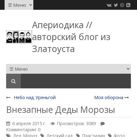
Апериодика //
авторский блог из
Златоуста
Небо над Уреньгой
Моя оборона
Внезапные Деды Морозы
6 апреля 2015 г.
Просмотров: 3089
Комментарии: 0
Дед Мороз
Детский сад
Пластилин
Фото