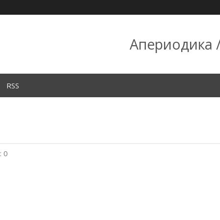
Апериодика /
RSS
 0