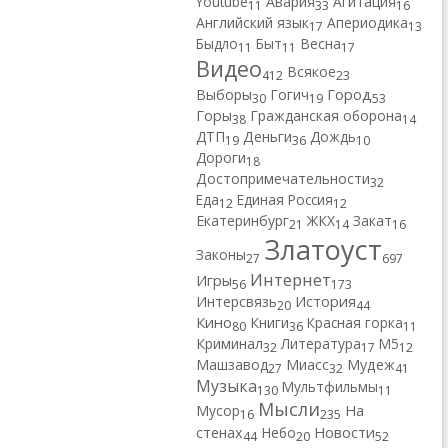
Youtube
Авария
Агитация
11
33
16
Английский язык
Апериодика
17
13
Быдло
Быт
Весна
11
11
17
Видео
Всякое
412
23
Город
Выборы
Гогич
30
19
53
Горы
Гражданская оборона
38
14
ДТП
Деньги
Дождь
19
36
10
Дороги
18
Достопримечательности
32
Еда
Единая Россия
12
12
Екатеринбург
ЖКХ
Закат
21
14
16
Златоуст
Законы
27
697
Интернет
Игры
56
173
Интерсвязь
История
20
44
Кино
Книги
Красная горка
80
36
11
Криминал
Литература
М5
32
17
12
Машзавод
Миасс
Мудеж
27
32
41
Музыка
Мультфильмы
130
11
Мысли
Мусор
На
16
235
Новости
стенах
Небо
44
20
52