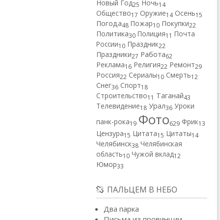
Новый Год
Ночь
25
14
Общество
Оружие
Осень
17
14
15
Погода
Пожар
Покупки
48
10
22
Политика
Полиция
Почта
30
11
России
Праздник
10
22
Работа
Праздники
27
62
Реклама
Религия
Ремонт
16
22
29
Россия
Сериалы
Смерть
22
10
12
Снег
Спорт
36
18
Строительство
Таганай
11
43
Телевидение
Урал
Уроки
18
36
Фото
панк-рока
Фрик
19
629
13
Цензура
Цитата
Цитаты
15
15
14
Челябинск
Челябинская
38
область
Чужой вклад
10
12
Юмор
33
ПАЛЬЦЕМ В НЕБО
Два парка
Письма из провинции.