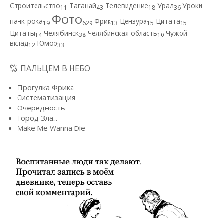
Строительство
Таганай
Телевидение
Урал
Уроки
11
43
18
36
Фото
панк-рока
Фрик
Цензура
Цитата
19
629
13
15
15
Цитаты
Челябинск
Челябинская область
Чужой
14
38
10
вклад
Юмор
12
33
ПАЛЬЦЕМ В НЕБО
Прогулка Фрика
Систематизация
Очередность
Город Зла...
Make Me Wanna Die