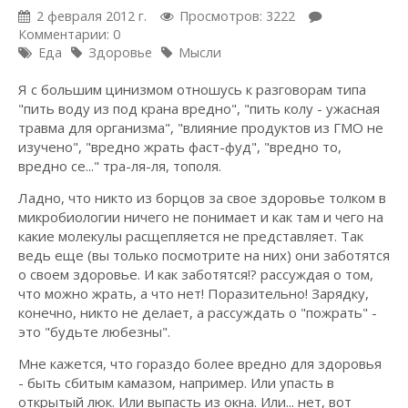
2 февраля 2012 г.
Просмотров: 3222
Комментарии: 0
Еда
Здоровье
Мысли
Я с большим цинизмом отношусь к разговорам типа
"пить воду из под крана вредно", "пить колу - ужасная
травма для организма", "влияние продуктов из ГМО не
изучено", "вредно жрать фаст-фуд", "вредно то,
вредно се..." тра-ля-ля, тополя.
Ладно, что никто из борцов за свое здоровье толком в
микробиологии ничего не понимает и как там и чего на
какие молекулы расщепляется не представляет. Так
ведь еще (вы только посмотрите на них) они заботятся
о своем здоровье. И как заботятся!? рассуждая о том,
что можно жрать, а что нет! Поразительно! Зарядку,
конечно, никто не делает, а рассуждать о "пожрать" -
это "будьте любезны".
Мне кажется, что гораздо более вредно для здоровья
- быть сбитым камазом, например. Или упасть в
открытый люк. Или выпасть из окна. Или... нет, вот