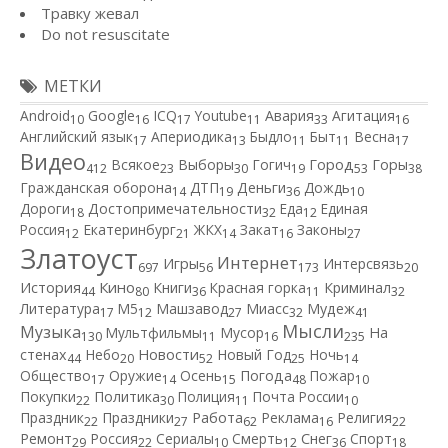
Травку жевал
Do not resuscitate
МЕТКИ
Android
Google
ICQ
Youtube
Авария
Агитация
10
16
17
11
33
16
Английский язык
Апериодика
Быдло
Быт
Весна
17
13
11
11
17
Видео
Город
Всякое
Выборы
Гогич
Горы
412
23
30
19
53
38
Гражданская оборона
ДТП
Деньги
Дождь
14
19
36
10
Дороги
Достопримечательности
Еда
Единая
18
32
12
Россия
Екатеринбург
ЖКХ
Закат
Законы
12
21
14
16
27
Златоуст
Интернет
Игры
Интерсвязь
697
56
173
20
Кино
История
Книги
Красная горка
Криминал
44
80
36
11
32
Литература
М5
Машзавод
Миасс
Мудеж
17
12
27
32
41
Мысли
Музыка
Мультфильмы
Мусор
На
130
11
16
235
Новости
стенах
Небо
Новый Год
Ночь
44
20
52
25
14
Общество
Оружие
Осень
Погода
Пожар
17
14
15
48
10
Покупки
Политика
Полиция
Почта России
22
30
11
10
Работа
Праздник
Праздники
Реклама
Религия
22
27
62
16
22
Ремонт
Россия
Сериалы
Смерть
Снег
Спорт
29
22
10
12
36
18