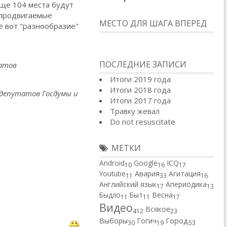
ще 104 места будут
 продвигаемые
МЕСТО ДЛЯ ШАГА ВПЕРЕД
е вот "разнообразие"
ПОСЛЕДНИЕ ЗАПИСИ
татов
Итоги 2019 года
Итоги 2018 года
депутатов Госдумы и
Итоги 2017 года
Травку жевал
Do not resuscitate
МЕТКИ
Android
Google
ICQ
10
16
17
Youtube
Авария
Агитация
11
33
16
Английский язык
Апериодика
17
13
Быдло
Быт
Весна
11
11
17
Видео
Всякое
412
23
Город
Выборы
Гогич
30
19
53