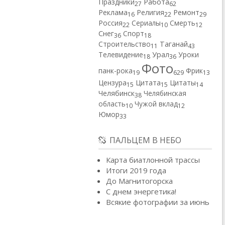
Работа
Праздники
27
62
Реклама
Религия
Ремонт
16
22
29
Россия
Сериалы
Смерть
22
10
12
Снег
Спорт
36
18
Строительство
Таганай
11
43
Телевидение
Урал
Уроки
18
36
Фото
панк-рока
Фрик
19
629
13
Цензура
Цитата
Цитаты
15
15
14
Челябинск
Челябинская
38
область
Чужой вклад
10
12
Юмор
33
ПАЛЬЦЕМ В НЕБО
Карта биатлонной трассы
Итоги 2019 года
До Магнитогорска
С днем энергетика!
Всякие фотографии за июнь