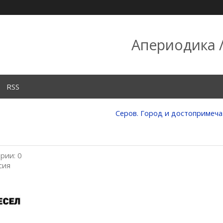
Апериодика /
RSS
Серов. Город и достопримечат
рии: 0
сия