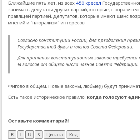
Ближайшие пять лет, из всех
450 кресел
Государственной
занимать депутаты других партий, которые, с поразит
правящей партией. Депутатов, которые имеют шанс возраз
мнений и "плюрализм" интересов.
Согласно Конституции России, для преодоления през
Государственной думы и членов Совета Федерации.
Для принятия конституционных законов требуется к
¾ голосов от общего числа членов Совета Федерации.
Фигово в общем. Новые законы, любые(!) будут принимат
Есть такое историческое правило:
когда голосуют еди
Оставьте комментарий!
B
I
U
S
Цитата
Код