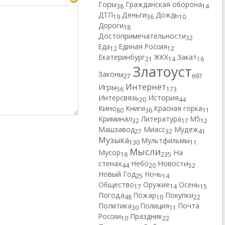
Горы
Гражданская оборона
38
14
ДТП
Деньги
Дождь
19
36
10
Дороги
18
Достопримечательности
32
Еда
Единая Россия
12
12
Екатеринбург
ЖКХ
Закат
21
14
16
Златоуст
Законы
27
697
Интернет
Игры
56
173
Интерсвязь
История
20
44
Кино
Книги
Красная горка
80
36
11
Криминал
Литература
М5
32
17
12
Машзавод
Миасс
Мудеж
27
32
41
Музыка
Мультфильмы
130
11
Мысли
Мусор
На
16
235
Новости
стенах
Небо
44
20
52
Новый Год
Ночь
25
14
Общество
Оружие
Осень
17
14
15
Погода
Пожар
Покупки
48
10
22
Политика
Полиция
Почта
30
11
России
Праздник
10
22