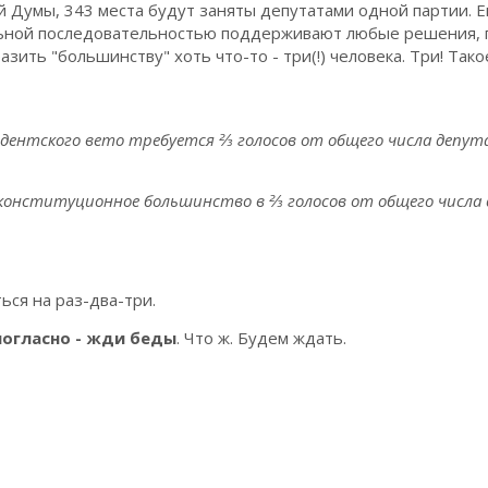
 Думы, 343 места будут заняты депутатами одной партии. Е
ельной последовательностью поддерживают любые решения,
ить "большинству" хоть что-то - три(!) человека. Три! Тако
идентского вето требуется ⅔ голосов от общего числа депу
онституционное большинство в ⅔ голосов от общего числа 
ься на раз-два-три.
ногласно - жди беды
. Что ж. Будем ждать.