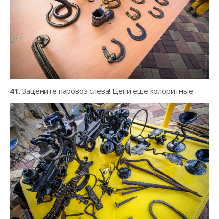
41
. Зацените паровоз слева! Цепи еше колоритные.