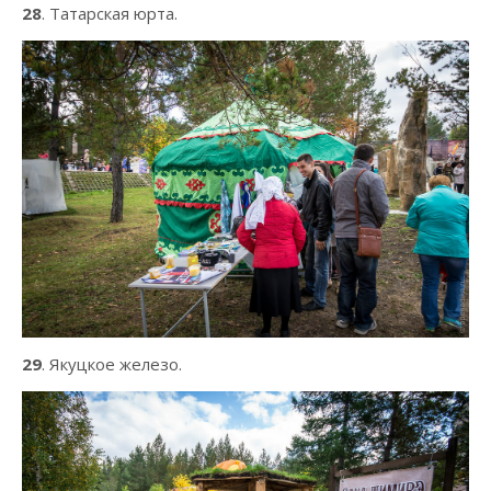
28
. Татарская юрта.
29
. Якуцкое железо.