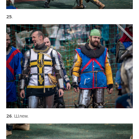
25
.
26
. Шлем.