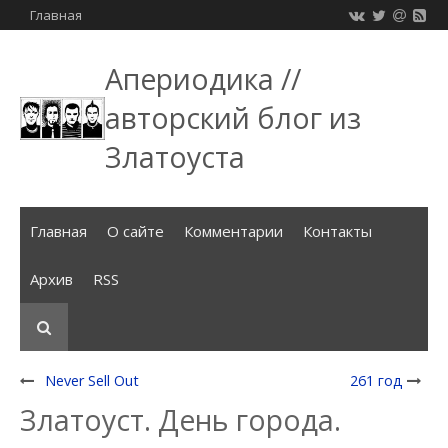
Главная
Апериодика //
авторский блог из
Златоуста
Главная
О сайте
Комментарии
Контакты
Архив
RSS
Never Sell Out
261 год
Златоуст. День города.