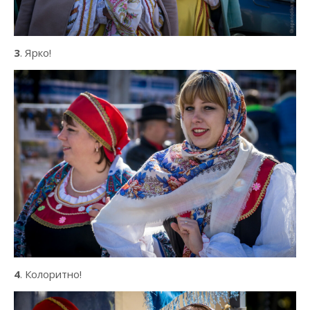
3
. Ярко!
4
. Колоритно!