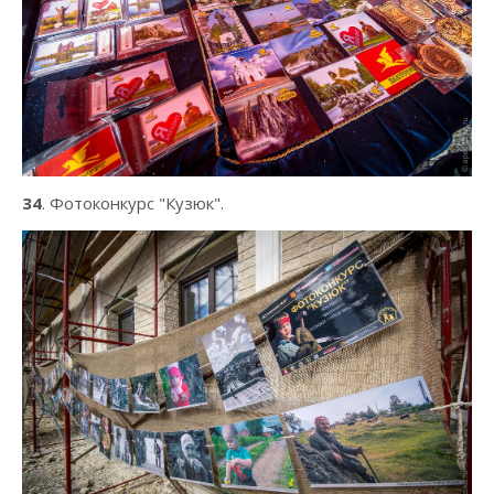
34
. Фотоконкурс "Кузюк".