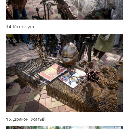
14
. Котльчуга.
15
. Дракон. Усатый.