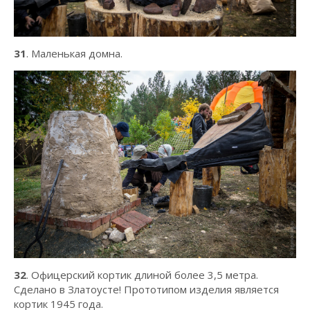
31
. Маленькая домна.
32
. Офицерский кортик длиной более 3,5 метра.
Сделано в Златоусте! Прототипом изделия является
кортик 1945 года.