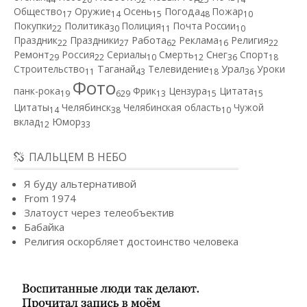
Общество
Оружие
Осень
Погода
Пожар
17
14
15
48
10
Покупки
Политика
Полиция
Почта России
22
30
11
10
Работа
Праздник
Праздники
Реклама
Религия
22
27
62
16
22
Ремонт
Россия
Сериалы
Смерть
Снег
Спорт
29
22
10
12
36
18
Строительство
Таганай
Телевидение
Урал
Уроки
11
43
18
36
Фото
панк-рока
Фрик
Цензура
Цитата
19
629
13
15
15
Цитаты
Челябинск
Челябинская область
Чужой
14
38
10
вклад
Юмор
12
33
ПАЛЬЦЕМ В НЕБО
Я буду альтернативой
From 1974
Златоуст через телеобъектив
Бабайка
Религия оскорбляет достоинство человека