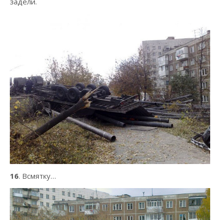
задели.
16
. Всмятку…