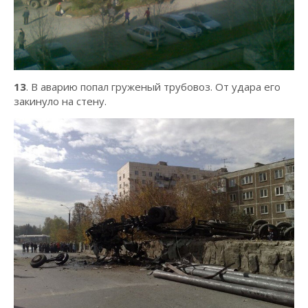
13
. В аварию попал груженый трубовоз. От удара его
закинуло на стену.