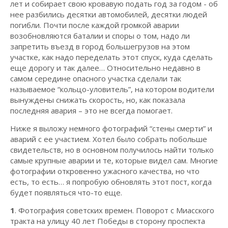
лет и собирает свою кровавую подать год за годом - об
нее разбились десятки автомобилей, десятки людей
погибли. Почти после каждой громкой аварии
возобновляются баталии и споры о том, надо ли
запретить въезд в город большегрузов на этом
участке, как надо переделать этот спуск, куда сделать
еще дорогу и так далее… Относительно недавно в
самом середине опасного участка сделали так
называемое “кольцо-уловитель”, на котором водители
вынуждены снижать скорость, но, как показала
последняя авария – это не всегда помогает.
Ниже я выложу немного фотографий “стены смерти” и
аварий с ее участием. Хотел было собрать побольше
свидетельств, но в основном получилось найти только
самые крупные аварии и те, которые видел сам. Многие
фотографии откровенно ужасного качества, но что
есть, то есть… я попробую обновлять этот пост, когда
будет появляться что-то еще.
1
. Фотография советских времен. Поворот с Миасского
тракта на улицу 40 лет Победы в сторону проспекта