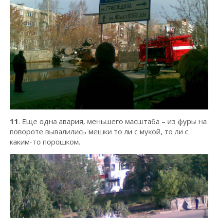
11
. Еще одна авария, меньшего масштаба – из фуры на
повороте вывалились мешки то ли с мукой, то ли с
каким-то порошком.