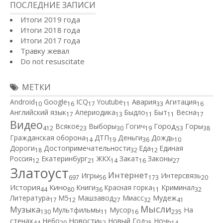
ПОСЛЕДНИЕ ЗАПИСИ
Итоги 2019 года
Итоги 2018 года
Итоги 2017 года
Травку жевал
Do not resuscitate
МЕТКИ
Android
Google
ICQ
Youtube
Авария
Агитация
10
16
17
11
33
16
Английский язык
Апериодика
Быдло
Быт
Весна
17
13
11
11
17
Видео
Город
Всякое
Выборы
Гогич
Горы
412
23
30
19
53
38
Гражданская оборона
ДТП
Деньги
Дождь
14
19
36
10
Дороги
Достопримечательности
Еда
Единая
18
32
12
Россия
Екатеринбург
ЖКХ
Закат
Законы
12
21
14
16
27
Златоуст
Интернет
Игры
Интерсвязь
697
56
173
20
Кино
История
Книги
Красная горка
Криминал
44
80
36
11
32
Литература
М5
Машзавод
Миасс
Мудеж
17
12
27
32
41
Мысли
Музыка
Мультфильмы
Мусор
На
130
11
16
235
Новости
стенах
Небо
Новый Год
Ночь
44
20
52
25
14