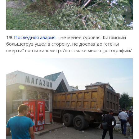
19
.
Последняя авария
– не менее суровая. Китайский
большегруз ушел в сторону, не доехав до “стены
смерти” почти километр. /по ссылке много фотографий/