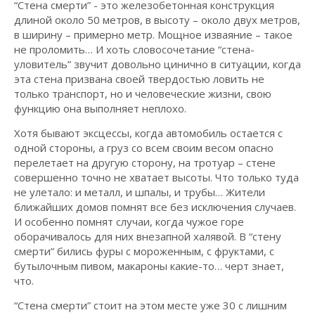
“Стена смерти” - это железобетонная конструкция
длиной около 50 метров, в высоту – около двух метров,
в ширину – примерно метр. Мощное изваяние – такое
не проломить… И хоть словосочетание “стена-
уловитель” звучит довольно цинично в ситуации, когда
эта стена призвана своей твердостью ловить не
только транспорт, но и человеческие жизни, свою
функцию она выполняет неплохо.
Хотя бывают эксцессы, когда автомобиль остается с
одной стороны, а груз со всем своим весом опасно
перелетает на другую сторону, на тротуар – стене
совершенно точно не хватает высоты. Что только туда
не улетало: и металл, и шпалы, и трубы… Жители
ближайших домов помнят все без исключения случаев.
И особенно помнят случаи, когда чужое горе
оборачивалось для них внезапной халявой. В “стену
смерти” бились фуры с мороженным, с фруктами, с
бутылочным пивом, макароны какие-то… черт знает,
что.
“Стена смерти” стоит на этом месте уже 30 с лишним