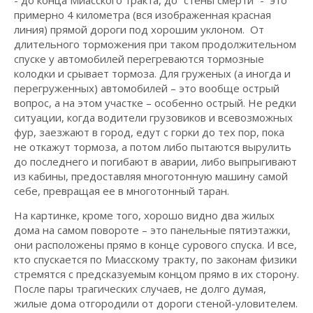
- до конца Миасского тракта, до “стены смерти” - это
примерно 4 километра (вся изображенная красная
линия) прямой дороги под хорошим уклоном. От
длительного торможения при таком продолжительном
спуске у автомобилей перегреваются тормозные
колодки и срывает тормоза. Для груженых (а иногда и
перегруженных) автомобилей – это вообще острый
вопрос, а на этом участке – особенно острый. Не редки
ситуации, когда водители грузовиков и всевозможных
фур, заезжают в город, едут с горки до тех пор, пока
не откажут тормоза, а потом либо пытаются вырулить
до последнего и погибают в аварии, либо выпрыгивают
из кабины, предоставляя многотонную машину самой
себе, превращая ее в многотонный таран.
На картинке, кроме того, хорошо видно два жилых
дома на самом повороте – это панельные пятиэтажки,
они расположены прямо в конце сурового спуска. И все,
кто спускается по Миасскому тракту, по законам физики
стремятся с предсказуемым концом прямо в их сторону.
После пары трагических случаев, не долго думая,
жилые дома отгородили от дороги стеной-уловителем.