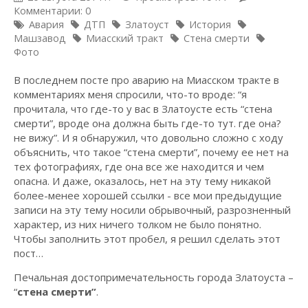
Комментарии: 0
Авария
ДТП
Златоуст
История
Машзавод
Миасский тракт
Стена смерти
Фото
В последнем посте про аварию на Миасском тракте в
комментариях меня спросили, что-то вроде: “я
прочитала, что где-то у вас в Златоусте есть “стена
смерти”, вроде она должна быть где-то тут. где она?
не вижу”. И я обнаружил, что довольно сложно с ходу
объяснить, что такое “стена смерти”, почему ее нет на
тех фотографиях, где она все же находится и чем
опасна. И даже, оказалось, нет на эту тему никакой
более-менее хорошей ссылки - все мои предыдущие
записи на эту тему носили обрывочный, разрозненный
характер, из них ничего толком не было понятно.
Чтобы заполнить этот пробел, я решил сделать этот
пост…
Печальная достопримечательность города Златоуста –
“
стена смерти”
.