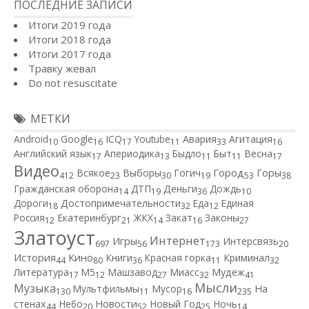
ПОСЛЕДНИЕ ЗАПИСИ
Итоги 2019 года
Итоги 2018 года
Итоги 2017 года
Травку жевал
Do not resuscitate
МЕТКИ
Android
Google
ICQ
Youtube
Авария
Агитация
10
16
17
11
33
16
Английский язык
Апериодика
Быдло
Быт
Весна
17
13
11
11
17
Видео
Город
Всякое
Выборы
Гогич
Горы
412
23
30
19
53
38
Гражданская оборона
ДТП
Деньги
Дождь
14
19
36
10
Дороги
Достопримечательности
Еда
Единая
18
32
12
Россия
Екатеринбург
ЖКХ
Закат
Законы
12
21
14
16
27
Златоуст
Интернет
Игры
Интерсвязь
697
56
173
20
Кино
История
Книги
Красная горка
Криминал
44
80
36
11
32
Литература
М5
Машзавод
Миасс
Мудеж
17
12
27
32
41
Мысли
Музыка
Мультфильмы
Мусор
На
130
11
16
235
Новости
стенах
Небо
Новый Год
Ночь
44
20
52
25
14