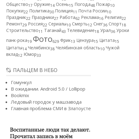
Общество
Оружие
Осень
Погода
Пожар
17
14
15
48
10
Покупки
Политика
Полиция
Почта России
22
30
11
10
Работа
Праздник
Праздники
Реклама
Религия
22
27
62
16
22
Ремонт
Россия
Сериалы
Смерть
Снег
Спорт
29
22
10
12
36
18
Строительство
Таганай
Телевидение
Урал
Уроки
11
43
18
36
Фото
панк-рока
Фрик
Цензура
Цитата
19
629
13
15
15
Цитаты
Челябинск
Челябинская область
Чужой
14
38
10
вклад
Юмор
12
33
ПАЛЬЦЕМ В НЕБО
Гомункул
В ожидании. Android 5.0 / Lollipop
Bookmix
Ледовый городок у машзавода
Главная проблема СМИ в Златоусте