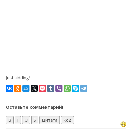
Just kidding!
Оставьте комментарий!
B
I
U
S
Цитата
Код