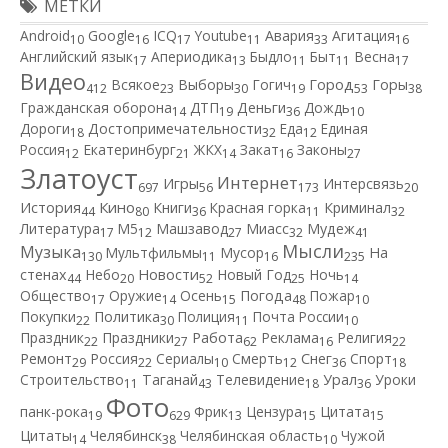
МЕТКИ
Android
Google
ICQ
Youtube
Авария
Агитация
10
16
17
11
33
16
Английский язык
Апериодика
Быдло
Быт
Весна
17
13
11
11
17
Видео
Город
Всякое
Выборы
Гогич
Горы
412
23
30
19
53
38
Гражданская оборона
ДТП
Деньги
Дождь
14
19
36
10
Дороги
Достопримечательности
Еда
Единая
18
32
12
Россия
Екатеринбург
ЖКХ
Закат
Законы
12
21
14
16
27
Златоуст
Интернет
Игры
Интерсвязь
697
56
173
20
Кино
История
Книги
Красная горка
Криминал
44
80
36
11
32
Литература
М5
Машзавод
Миасс
Мудеж
17
12
27
32
41
Мысли
Музыка
Мультфильмы
Мусор
На
130
11
16
235
Новости
стенах
Небо
Новый Год
Ночь
44
20
52
25
14
Общество
Оружие
Осень
Погода
Пожар
17
14
15
48
10
Покупки
Политика
Полиция
Почта России
22
30
11
10
Работа
Праздник
Праздники
Реклама
Религия
22
27
62
16
22
Ремонт
Россия
Сериалы
Смерть
Снег
Спорт
29
22
10
12
36
18
Строительство
Таганай
Телевидение
Урал
Уроки
11
43
18
36
Фото
панк-рока
Фрик
Цензура
Цитата
19
629
13
15
15
Цитаты
Челябинск
Челябинская область
Чужой
14
38
10