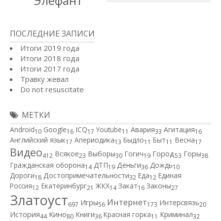
Элефант
ПОСЛЕДНИЕ ЗАПИСИ
Итоги 2019 года
Итоги 2018 года
Итоги 2017 года
Травку жевал
Do not resuscitate
МЕТКИ
Android
Google
ICQ
Youtube
Авария
Агитация
10
16
17
11
33
16
Английский язык
Апериодика
Быдло
Быт
Весна
17
13
11
11
17
Видео
Город
Всякое
Выборы
Гогич
Горы
412
23
30
19
53
38
Гражданская оборона
ДТП
Деньги
Дождь
14
19
36
10
Дороги
Достопримечательности
Еда
Единая
18
32
12
Россия
Екатеринбург
ЖКХ
Закат
Законы
12
21
14
16
27
Златоуст
Интернет
Игры
Интерсвязь
697
56
173
20
Кино
История
Книги
Красная горка
Криминал
44
80
36
11
32