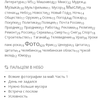
Литература
М5
Машзавод
Миасс
Мудеж
17
12
27
32
41
Мысли
Музыка
Мультфильмы
Мусор
На
130
11
16
235
Новости
стенах
Небо
Новый Год
Ночь
44
20
52
25
14
Общество
Оружие
Осень
Погода
Пожар
17
14
15
48
10
Покупки
Политика
Полиция
Почта России
22
30
11
10
Работа
Праздник
Праздники
Реклама
Религия
22
27
62
16
22
Ремонт
Россия
Сериалы
Смерть
Снег
Спорт
29
22
10
12
36
18
Строительство
Таганай
Телевидение
Урал
Уроки
11
43
18
36
Фото
панк-рока
Фрик
Цензура
Цитата
19
629
13
15
15
Цитаты
Челябинск
Челябинская область
Чужой
14
38
10
вклад
Юмор
12
33
ПАЛЬЦЕМ В НЕБО
Всякие фотографии за май. Часть 1
День не задался
Нужно больше мусора
Встреча с послом
Условность