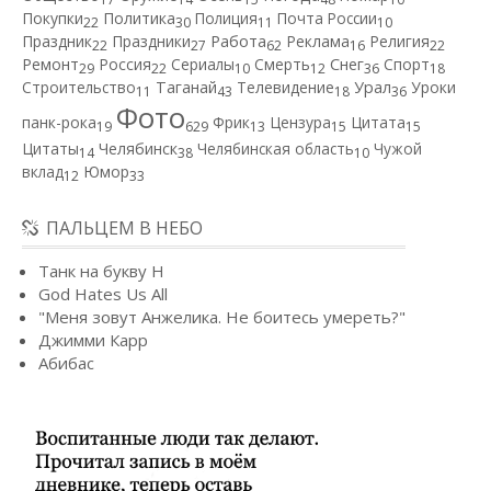
Покупки
Политика
Полиция
Почта России
22
30
11
10
Работа
Праздник
Праздники
Реклама
Религия
22
27
62
16
22
Ремонт
Россия
Сериалы
Смерть
Снег
Спорт
29
22
10
12
36
18
Строительство
Таганай
Телевидение
Урал
Уроки
11
43
18
36
Фото
панк-рока
Фрик
Цензура
Цитата
19
629
13
15
15
Цитаты
Челябинск
Челябинская область
Чужой
14
38
10
вклад
Юмор
12
33
ПАЛЬЦЕМ В НЕБО
Танк на букву Н
God Hates Us All
"Меня зовут Анжелика. Не боитесь умереть?"
Джимми Карр
Абибас