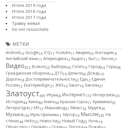
Итоги 2019 года
Итоги 2018 года
Итоги 2017 года
Травку жевал
Do not resuscitate
МЕТКИ
Android
Google
ICQ
Youtube
Авария
Агитация
10
16
17
11
33
16
Английский язык
Апериодика
Быдло
Быт
Весна
17
13
11
11
17
Видео
Город
Всякое
Выборы
Гогич
Горы
412
23
30
19
53
38
Гражданская оборона
ДТП
Деньги
Дождь
14
19
36
10
Дороги
Достопримечательности
Еда
Единая
18
32
12
Россия
Екатеринбург
ЖКХ
Закат
Законы
12
21
14
16
27
Златоуст
Интернет
Игры
Интерсвязь
697
56
173
20
Кино
История
Книги
Красная горка
Криминал
44
80
36
11
32
Литература
М5
Машзавод
Миасс
Мудеж
17
12
27
32
41
Мысли
Музыка
Мультфильмы
Мусор
На
130
11
16
235
Новости
стенах
Небо
Новый Год
Ночь
44
20
52
25
14
Общество
Оружие
Осень
Погода
Пожар
17
14
15
48
10