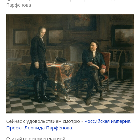
Парфёнова
Сейчас с удовольствием смотрю -
Российская империя.
Проект Леонида Парфёнова
.
Считайте рекомендацией.