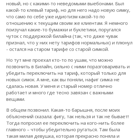
новый, но с какими-то неведомыми выебонами. Был
какой-то клевый тариф, но для него надо новую симку,
что само по себе уже идиотизм какой-то по
отношению к текущим своим же клиентам. Я немного
поизучал какие-то бумажки и буклетики, поругался
чуток с поддержкой билайна (так, что даже чувак
признал, что у них нету тарифов нормальных) и плюнул
- остался на старом тарифе со старой симкой.
Но тут мне проехал кто-то по ушам, что можно
позвонить в Билайн, сильно с ними поразговаривать и
убедить переключить на тариф, который только для
новых симок. А мне, как вы поняли, нафиг симка не
сдалась новая. У меня и старый номер отлично
работает и много где тесно завязан с важными
вещами.
В общем позвонил. Какая-то барышня, после моих
объяснений сказала: фигу, так нельзя и так не бывает!
Тогда попросил ее переключить на кого-нить более
главного – чтобы убедительно ругаться. Там была
такая милая девушка, которая прекрасно поняла и