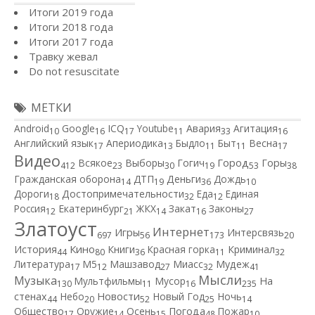
Итоги 2019 года
Итоги 2018 года
Итоги 2017 года
Травку жевал
Do not resuscitate
МЕТКИ
Android
Google
ICQ
Youtube
Авария
Агитация
10
16
17
11
33
16
Английский язык
Апериодика
Быдло
Быт
Весна
17
13
11
11
17
Видео
Город
Всякое
Выборы
Гогич
Горы
412
23
30
19
53
38
Гражданская оборона
ДТП
Деньги
Дождь
14
19
36
10
Дороги
Достопримечательности
Еда
Единая
18
32
12
Россия
Екатеринбург
ЖКХ
Закат
Законы
12
21
14
16
27
Златоуст
Интернет
Игры
Интерсвязь
697
56
173
20
Кино
История
Книги
Красная горка
Криминал
44
80
36
11
32
Литература
М5
Машзавод
Миасс
Мудеж
17
12
27
32
41
Мысли
Музыка
Мультфильмы
Мусор
На
130
11
16
235
Новости
стенах
Небо
Новый Год
Ночь
44
20
52
25
14
Общество
Оружие
Осень
Погода
Пожар
17
14
15
48
10