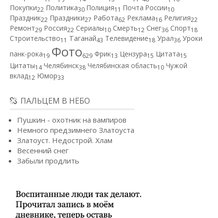
Покупки
Политика
Полиция
Почта России
22
30
11
10
Работа
Праздник
Праздники
Реклама
Религия
22
27
62
16
22
Ремонт
Россия
Сериалы
Смерть
Снег
Спорт
29
22
10
12
36
18
Строительство
Таганай
Телевидение
Урал
Уроки
11
43
18
36
Фото
панк-рока
Фрик
Цензура
Цитата
19
629
13
15
15
Цитаты
Челябинск
Челябинская область
Чужой
14
38
10
вклад
Юмор
12
33
ПАЛЬЦЕМ В НЕБО
Пушкин - охотник на вампиров
Немного предзимнего Златоуста
Златоуст. Недострой. Хлам
Весенний снег
Забыли продлить