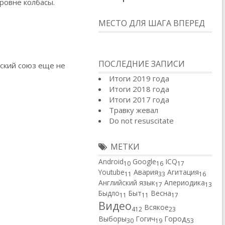
уровне колбасы.
МЕСТО ДЛЯ ШАГА ВПЕРЕД
ПОСЛЕДНИЕ ЗАПИСИ
тский союз еще не
Итоги 2019 года
Итоги 2018 года
Итоги 2017 года
Травку жевал
Do not resuscitate
МЕТКИ
Android
Google
ICQ
10
16
17
Youtube
Авария
Агитация
11
33
16
Английский язык
Апериодика
17
13
Быдло
Быт
Весна
11
11
17
Видео
Всякое
412
23
Город
Выборы
Гогич
30
19
53