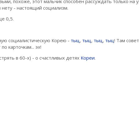
озьми, похоже, этот мальчик способен рассуждать только на 
м нету - настоящий социализм.
ще 0,5.
нную социалистическую Корею -
тыц
,
тыц
,
тыц
,
тыц
! Там сове
по карточкам... эх!
трять в 60-х) - о счастливых детях
Кореи
.