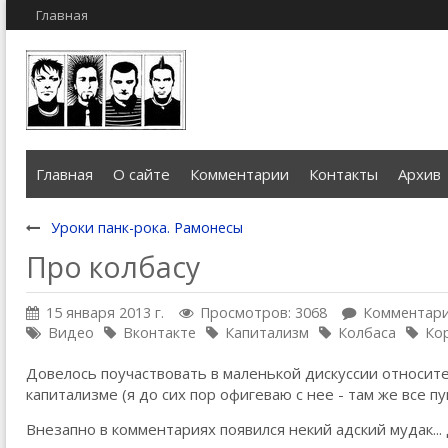
Главная
Главная
О сайте
Комментарии
Контакты
Архив
Уроки панк-рока. Рамонесы
Про колбасу
15 января 2013 г.
Просмотров: 3068
Комментари
Видео
Вконтакте
Капитализм
Колбаса
Ко
Довелось поучаствовать в маленькой дискуссии относи
капитализме (я до сих пор офигеваю с нее - там же все п
Внезапно в комментариях появился некий адский мудак... Д