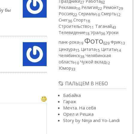
Работа
Праздники
27
62
Реклама
Религия
Ремонт
16
22
29
бу бы
Россия
Сериалы
Смерть
22
10
12
Снег
Спорт
36
18
Строительство
Таганай
11
43
Телевидение
Урал
Уроки
18
36
Фото
панк-рока
Фрик
19
629
13
Цензура
Цитата
Цитаты
15
15
14
Челябинск
Челябинская
38
область
Чужой вклад
10
12
Юмор
33
ПАЛЬЦЕМ В НЕБО
Бабайка
Гараж
Мечта. На себя
Орел и Решка
Story by Ninja and Yo-Landi