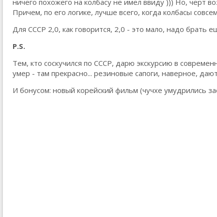
ничего похожего на колбасу не имел ввиду ))) Но, черт в
Причем, по его логике, лучше всего, когда колбасы совсе
Для СССР 2,0, как говорится, 2,0 - это мало, надо брать е
P.S.
Тем, кто соскучился по СССР, дарю экскурсию в совреме
умер - там прекрасно... резиновые сапоги, наверное, дают 
И бонусом: новый корейский фильм (чучхе умудрились зас