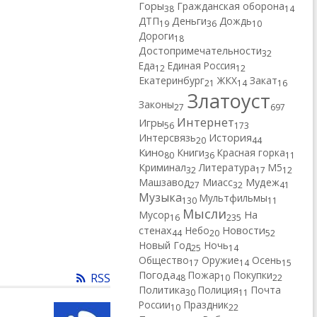
Горы
Гражданская оборона
38
14
ДТП
Деньги
Дождь
19
36
10
Дороги
18
Достопримечательности
32
Еда
Единая Россия
12
12
Екатеринбург
ЖКХ
Закат
21
14
16
Златоуст
Законы
27
697
Интернет
Игры
56
173
Интерсвязь
История
20
44
Кино
Книги
Красная горка
80
36
11
Криминал
Литература
М5
32
17
12
Машзавод
Миасс
Мудеж
27
32
41
Музыка
Мультфильмы
130
11
Мысли
Мусор
На
16
235
Новости
стенах
Небо
44
20
52
Новый Год
Ночь
25
14
Общество
Оружие
Осень
17
14
15
Погода
Пожар
Покупки
RSS
48
10
22
Политика
Полиция
Почта
30
11
России
Праздник
10
22