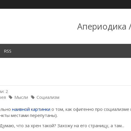
Апериодика /
RSS
и: 2
рея
Мысли
Социализм
тельно
наивной картинки
о том, как офигенно про социализме 
ункты местами перепутаны).
умаю, что за хрен такой? Захожу на его страницу, а там...