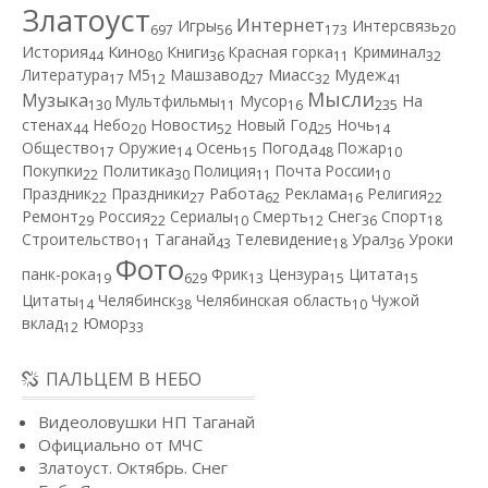
Златоуст
Интернет
Игры
Интерсвязь
697
56
173
20
Кино
История
Книги
Красная горка
Криминал
44
80
36
11
32
Литература
М5
Машзавод
Миасс
Мудеж
17
12
27
32
41
Мысли
Музыка
Мультфильмы
Мусор
На
130
11
16
235
Новости
стенах
Небо
Новый Год
Ночь
44
20
52
25
14
Общество
Оружие
Осень
Погода
Пожар
17
14
15
48
10
Покупки
Политика
Полиция
Почта России
22
30
11
10
Работа
Праздник
Праздники
Реклама
Религия
22
27
62
16
22
Ремонт
Россия
Сериалы
Смерть
Снег
Спорт
29
22
10
12
36
18
Строительство
Таганай
Телевидение
Урал
Уроки
11
43
18
36
Фото
панк-рока
Фрик
Цензура
Цитата
19
629
13
15
15
Цитаты
Челябинск
Челябинская область
Чужой
14
38
10
вклад
Юмор
12
33
ПАЛЬЦЕМ В НЕБО
Видеоловушки НП Таганай
Официально от МЧС
Златоуст. Октябрь. Снег