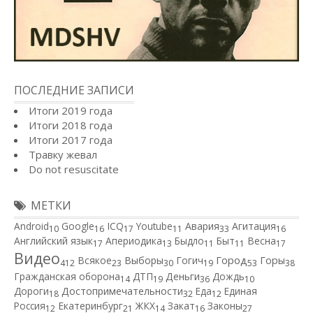
ПОСЛЕДНИЕ ЗАПИСИ
Итоги 2019 года
Итоги 2018 года
Итоги 2017 года
Травку жевал
Do not resuscitate
МЕТКИ
Android
Google
ICQ
Youtube
Авария
Агитация
10
16
17
11
33
16
Английский язык
Апериодика
Быдло
Быт
Весна
17
13
11
11
17
Видео
Город
Всякое
Выборы
Гогич
Горы
412
23
30
19
53
38
Гражданская оборона
ДТП
Деньги
Дождь
14
19
36
10
Дороги
Достопримечательности
Еда
Единая
18
32
12
Россия
Екатеринбург
ЖКХ
Закат
Законы
12
21
14
16
27