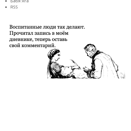
Бабя Яга
RSS