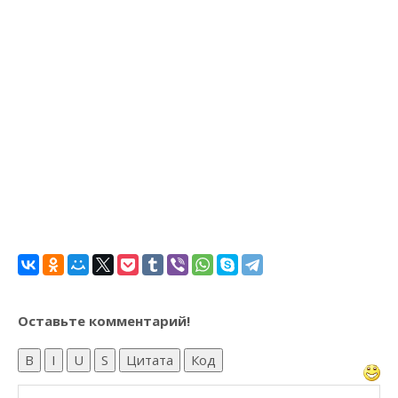
Оставьте комментарий!
B
I
U
S
Цитата
Код