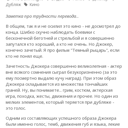
Дубляж
Кино
Заметка про трудности перевода
...
В общем, так я и не осилил это кино - не досмотрел до
конца. Шибко скучно наблюдать боевики с
бесконечной беготней и стрельбой и я совершенно
запутался кто хороший, а кто не очень. Но Джокер,
конечно зачетый. Я про фильм "Темный рыцарь", если
кто не понял еще.
Зачетность Джокера совершенно великолепная - актер
вне всякого сомнения сыграл безукоризненно (за это
ему посмертно выдалю кучу наград). При этом образ
Джокера складывается из множества тончайших
граней. Ну, вы понимаете... грим, костюм, актерская
игра, походка, жесты, движения и прочее. Но один из
мелких элементов, который теряется при дубляже -
это голос.
Одним из составляющих успешного образа Джокера
были именно голос, темб, движения губ и языка, лекие