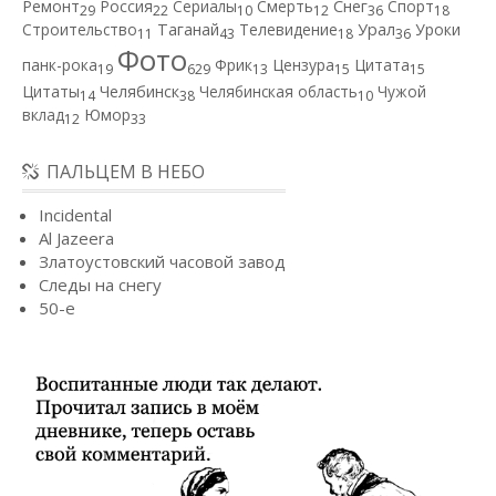
Ремонт
Россия
Сериалы
Смерть
Снег
Спорт
29
22
10
12
36
18
Строительство
Таганай
Телевидение
Урал
Уроки
11
43
18
36
Фото
панк-рока
Фрик
Цензура
Цитата
19
629
13
15
15
Цитаты
Челябинск
Челябинская область
Чужой
14
38
10
вклад
Юмор
12
33
ПАЛЬЦЕМ В НЕБО
Incidental
Al Jazeera
Златоустовский часовой завод
Следы на снегу
50-е