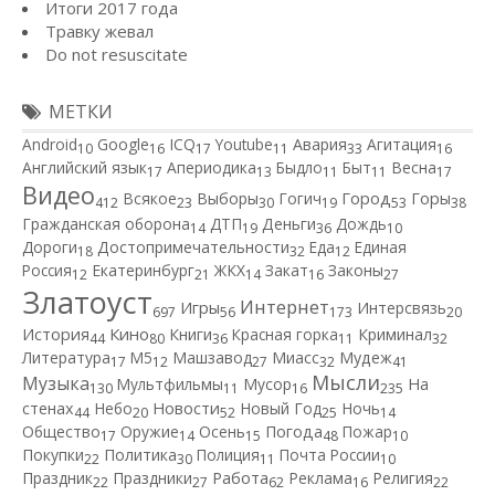
Итоги 2017 года
Травку жевал
Do not resuscitate
МЕТКИ
Android
Google
ICQ
Youtube
Авария
Агитация
10
16
17
11
33
16
Английский язык
Апериодика
Быдло
Быт
Весна
17
13
11
11
17
Видео
Город
Всякое
Выборы
Гогич
Горы
412
23
30
19
53
38
Гражданская оборона
ДТП
Деньги
Дождь
14
19
36
10
Дороги
Достопримечательности
Еда
Единая
18
32
12
Россия
Екатеринбург
ЖКХ
Закат
Законы
12
21
14
16
27
Златоуст
Интернет
Игры
Интерсвязь
697
56
173
20
Кино
История
Книги
Красная горка
Криминал
44
80
36
11
32
Литература
М5
Машзавод
Миасс
Мудеж
17
12
27
32
41
Мысли
Музыка
Мультфильмы
Мусор
На
130
11
16
235
Новости
стенах
Небо
Новый Год
Ночь
44
20
52
25
14
Общество
Оружие
Осень
Погода
Пожар
17
14
15
48
10
Покупки
Политика
Полиция
Почта России
22
30
11
10
Работа
Праздник
Праздники
Реклама
Религия
22
27
62
16
22