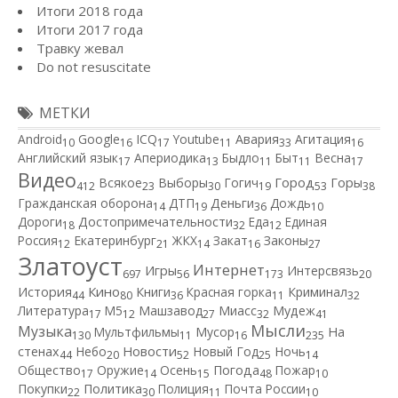
Итоги 2018 года
Итоги 2017 года
Травку жевал
Do not resuscitate
МЕТКИ
Android
Google
ICQ
Youtube
Авария
Агитация
10
16
17
11
33
16
Английский язык
Апериодика
Быдло
Быт
Весна
17
13
11
11
17
Видео
Город
Всякое
Выборы
Гогич
Горы
412
23
30
19
53
38
Гражданская оборона
ДТП
Деньги
Дождь
14
19
36
10
Дороги
Достопримечательности
Еда
Единая
18
32
12
Россия
Екатеринбург
ЖКХ
Закат
Законы
12
21
14
16
27
Златоуст
Интернет
Игры
Интерсвязь
697
56
173
20
Кино
История
Книги
Красная горка
Криминал
44
80
36
11
32
Литература
М5
Машзавод
Миасс
Мудеж
17
12
27
32
41
Мысли
Музыка
Мультфильмы
Мусор
На
130
11
16
235
Новости
стенах
Небо
Новый Год
Ночь
44
20
52
25
14
Общество
Оружие
Осень
Погода
Пожар
17
14
15
48
10
Покупки
Политика
Полиция
Почта России
22
30
11
10