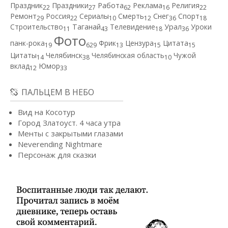
Работа
Праздник
Праздники
Реклама
Религия
22
27
62
16
22
Ремонт
Россия
Сериалы
Смерть
Снег
Спорт
29
22
10
12
36
18
Строительство
Таганай
Телевидение
Урал
Уроки
11
43
18
36
Фото
панк-рока
Фрик
Цензура
Цитата
19
629
13
15
15
Цитаты
Челябинск
Челябинская область
Чужой
14
38
10
вклад
Юмор
12
33
ПАЛЬЦЕМ В НЕБО
Вид на Косотур
Город Златоуст. 4 часа утра
Менты с закрытыми глазами
Neverending Nightmare
Персонаж для сказки