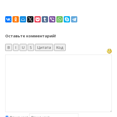
Оставьте комментарий!
B
I
U
S
Цитата
Код