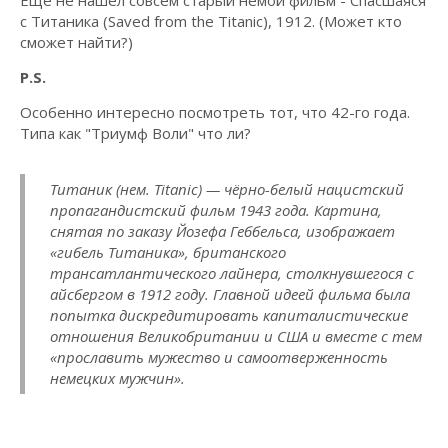
Еще не нашел совсем старый немой фильм - Спасшаяся
с Титаника (Saved from the Titanic), 1912. (Может кто
сможет найти?)
P.S.
Особенно интересно посмотреть тот, что 42-го года.
Типа как "Триумф Воли" что ли?
Титаник (нем. Titanic) — чёрно-белый нацистский
пропагандистский фильм 1943 года. Картина,
снятая по заказу Йозефа Геббельса, изображает
«гибель Титаника», британского
трансатлантического лайнера, столкнувшегося с
айсбергом в 1912 году. Главной идеей фильма была
попытка дискредитировать капиталистические
отношения Великобритании и США и вместе с тем
«прославить мужество и самоотверженность
немецких мужчин».