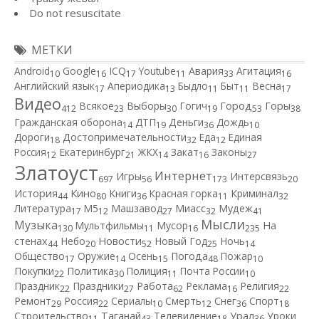
Do not resuscitate
МЕТКИ
Android
Google
ICQ
Youtube
Авария
Агитация
10
16
17
11
33
16
Английский язык
Апериодика
Быдло
Быт
Весна
17
13
11
11
17
Видео
Город
Всякое
Выборы
Гогич
Горы
412
23
30
19
53
38
Гражданская оборона
ДТП
Деньги
Дождь
14
19
36
10
Дороги
Достопримечательности
Еда
Единая
18
32
12
Россия
Екатеринбург
ЖКХ
Закат
Законы
12
21
14
16
27
Златоуст
Интернет
Игры
Интерсвязь
697
56
173
20
Кино
История
Книги
Красная горка
Криминал
44
80
36
11
32
Литература
М5
Машзавод
Миасс
Мудеж
17
12
27
32
41
Мысли
Музыка
Мультфильмы
Мусор
На
130
11
16
235
Новости
стенах
Небо
Новый Год
Ночь
44
20
52
25
14
Общество
Оружие
Осень
Погода
Пожар
17
14
15
48
10
Покупки
Политика
Полиция
Почта России
22
30
11
10
Работа
Праздник
Праздники
Реклама
Религия
22
27
62
16
22
Ремонт
Россия
Сериалы
Смерть
Снег
Спорт
29
22
10
12
36
18
Строительство
Таганай
Телевидение
Урал
Уроки
11
43
18
36