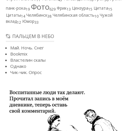
Фото
панк-рока
Фрик
Цензура
Цитата
19
629
13
15
15
Цитаты
Челябинск
Челябинская область
Чужой
14
38
10
вклад
Юмор
12
33
ПАЛЬЦЕМ В НЕБО
Май. Ночь. Снег
Bookmix
Властелин скалы
Однако
Чик-чик. Опрос