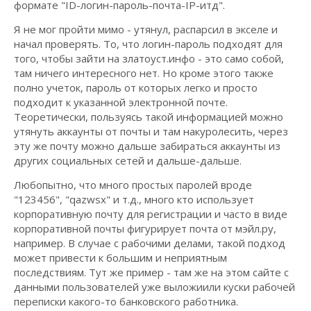
формате "ID-логин-пароль-почта-IP-итд".
Я не мог пройти мимо - утянул, распарсил в экселе и
начал проверять. То, что логин-пароль подходят для
того, чтобы зайти на златоуст.инфо - это само собой,
там ничего интересного нет. Но кроме этого также
полно учеток, пароль от которых легко и просто
подходит к указанной электронной почте.
Теоретически, пользуясь такой информацией можно
утянуть аккаунты от почты и там накуролесить, через
эту же почту можно дальше забираться аккаунты из
других социальных сетей и дальше-дальше.
Любопытно, что много простых паролей вроде
"123456", "qazwsx" и т.д., много кто использует
корпоративную почту для регистрации и часто в виде
корпоративной почты фигурирует почта от мэйл.ру,
например. В случае с рабочими делами, такой подход
может привести к большим и неприятным
последствиям. Тут же пример - там же на этом сайте с
данными пользователей уже выложиили куски рабочей
переписки какого-то банковского работника.