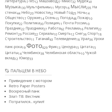
Литература
М5
Машзавод
Миасс
Мудеж
17
12
27
32
41
Мысли
Музыка
Мультфильмы
Мусор
На
130
11
16
235
Новости
стенах
Небо
Новый Год
Ночь
44
20
52
25
14
Общество
Оружие
Осень
Погода
Пожар
17
14
15
48
10
Покупки
Политика
Полиция
Почта России
22
30
11
10
Работа
Праздник
Праздники
Реклама
Религия
22
27
62
16
22
Ремонт
Россия
Сериалы
Смерть
Снег
Спорт
29
22
10
12
36
18
Строительство
Таганай
Телевидение
Урал
Уроки
11
43
18
36
Фото
панк-рока
Фрик
Цензура
Цитата
19
629
13
15
15
Цитаты
Челябинск
Челябинская область
Чужой
14
38
10
вклад
Юмор
12
33
ПАЛЬЦЕМ В НЕБО
Привидение с мотором
Retro Paper Posters
Воскресный панк
Злат-ТВ. Вестник
Потратился... купил!