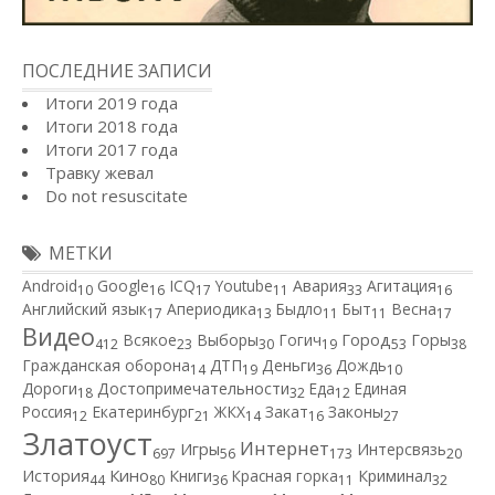
ПОСЛЕДНИЕ ЗАПИСИ
Итоги 2019 года
Итоги 2018 года
Итоги 2017 года
Травку жевал
Do not resuscitate
МЕТКИ
Android
Google
ICQ
Youtube
Авария
Агитация
10
16
17
11
33
16
Английский язык
Апериодика
Быдло
Быт
Весна
17
13
11
11
17
Видео
Город
Всякое
Выборы
Гогич
Горы
412
23
30
19
53
38
Гражданская оборона
ДТП
Деньги
Дождь
14
19
36
10
Дороги
Достопримечательности
Еда
Единая
18
32
12
Россия
Екатеринбург
ЖКХ
Закат
Законы
12
21
14
16
27
Златоуст
Интернет
Игры
Интерсвязь
697
56
173
20
Кино
История
Книги
Красная горка
Криминал
44
80
36
11
32