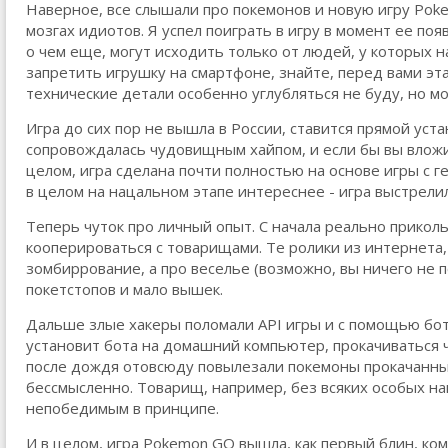
Наверное, все слышали про покемонов и новую игру Pok
мозгах идиотов. Я успел поиграть в игру в момент ее по
о чем еще, могут исходить только от людей, у которых н
запретить игрушку на смартфоне, знайте, перед вами эт
технические детали особенно углубляться не буду, но м
Игра до сих пор не вышла в России, ставится прямой ус
сопровождалась чудовищным хайпом, и если бы вы вложил
целом, игра сделана почти полностью на основе игры с 
в целом на нацальном этапе интереснее - игра выстрелил
Теперь чуток про личный опыт. С начала реально приколь
кооперироваться с товарищами. Те ролики из интернета
зомбиррование, а про веселье (возможно, вы ничего не по
покетстопов и мало вышек.
Дальше злые хакеры поломали API игры и с помощью бот
установит бота на домашний компьютер, прокачиваться ч
после дождя отовсюду повылезали покемоны прокачанны
бессмысленно. Товарищ, например, без всяких особых нав
непобедимым в принципе.
И в целом, игра Pokemon GO вышла, как первый блин, ко