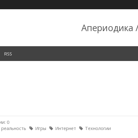
Апериодика /
RSS
и: 0
 реальность
Игры
Интернет
Технологии