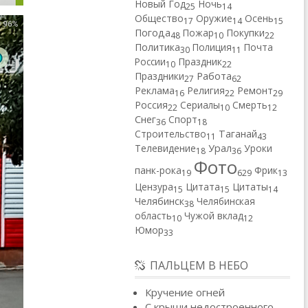
Новый Год
Ночь
25
14
Общество
Оружие
Осень
17
14
15
Погода
Пожар
Покупки
48
10
22
Политика
Полиция
Почта
30
11
России
Праздник
10
22
Работа
Праздники
27
62
Реклама
Религия
Ремонт
16
22
29
Россия
Сериалы
Смерть
22
10
12
Снег
Спорт
36
18
Строительство
Таганай
11
43
Телевидение
Урал
Уроки
18
36
Фото
панк-рока
Фрик
19
629
13
Цензура
Цитата
Цитаты
15
15
14
Челябинск
Челябинская
38
область
Чужой вклад
10
12
Юмор
33
ПАЛЬЦЕМ В НЕБО
Кручение огней
С крыши недостроенного