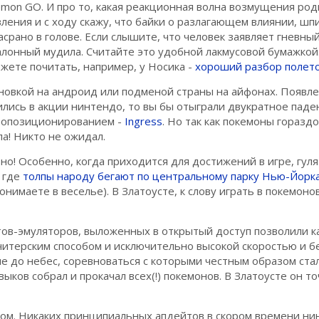
emon GO. И про то, какая реакционная волна возмущения ро
явления и с ходу скажу, что байки о разлагающем влиянии, шп
асрано в голове. Если слышите, что человек заявляет гневны
алонный мудила. Считайте это удобной лакмусовой бумажкой
ожете почитать, например, у Носика -
хороший разбор полет
тановкой на андроид или подменой страны на айфонах. Появл
ись в акции нинтендо, то вы бы отыграли двукратное паден
геопозиционированием -
Ingress
. Но так как покемоны горазд
а! Никто не ожидал.
но! Особенно, когда приходится для достижений в игре, гуля
, где
толпы народу
бегают по центральному парку Нью-Йорк
нимаете в веселье). В Златоусте, к слову играть в покемоно
ов-эмуляторов, выложенных в открытый доступ позволили к
итерским способом и исключительно высокой скоростью и бе
е до небес, соревноваться с которыми честным образом ст
ыков собрал и прокачал всех(!) покемонов. В Златоусте он т
мом. Никаких принципиальных апдейтов в скором времени ни