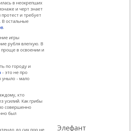
дилась в неокрепших
ионаже и черт знает
й протест и требует
. В остальные
ов
.
ение игры
ие рубля влегкую. В
о проще в освоении и
ть по городу и
а
- это не про
в уныло - мало
аждому, кто
з усилий. Как грибы
ало совершенно
очно был
Элефант
нтендо до сих пор не