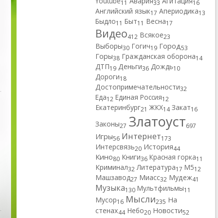
Youtube
Авария
Агитация
11
33
16
Английский язык
Апериодика
17
13
Быдло
Быт
Весна
11
11
17
Видео
Всякое
412
23
Город
Выборы
Гогич
30
19
53
Горы
Гражданская оборона
38
14
ДТП
Деньги
Дождь
19
36
10
Дороги
18
Достопримечательности
32
Еда
Единая Россия
12
12
Екатеринбург
ЖКХ
Закат
21
14
16
Златоуст
Законы
27
697
Интернет
Игры
56
173
Интерсвязь
История
20
44
Кино
Книги
Красная горка
80
36
11
Криминал
Литература
М5
32
17
12
Машзавод
Миасс
Мудеж
27
32
41
Музыка
Мультфильмы
130
11
Мысли
Мусор
На
16
235
Новости
стенах
Небо
44
20
52