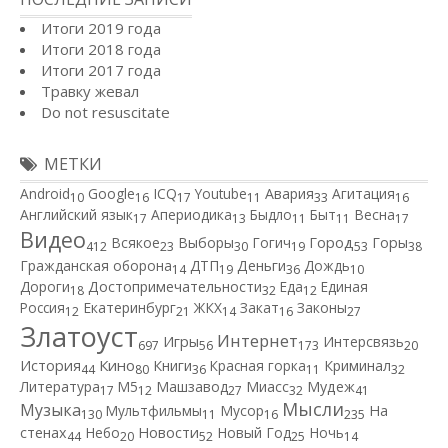
Итоги 2019 года
Итоги 2018 года
Итоги 2017 года
Травку жевал
Do not resuscitate
МЕТКИ
Android
Google
ICQ
Youtube
Авария
Агитация
10
16
17
11
33
16
Английский язык
Апериодика
Быдло
Быт
Весна
17
13
11
11
17
Видео
Город
Всякое
Выборы
Гогич
Горы
412
23
30
19
53
38
Гражданская оборона
ДТП
Деньги
Дождь
14
19
36
10
Дороги
Достопримечательности
Еда
Единая
18
32
12
Россия
Екатеринбург
ЖКХ
Закат
Законы
12
21
14
16
27
Златоуст
Интернет
Игры
Интерсвязь
697
56
173
20
Кино
История
Книги
Красная горка
Криминал
44
80
36
11
32
Литература
М5
Машзавод
Миасс
Мудеж
17
12
27
32
41
Мысли
Музыка
Мультфильмы
Мусор
На
130
11
16
235
Новости
стенах
Небо
Новый Год
Ночь
44
20
52
25
14