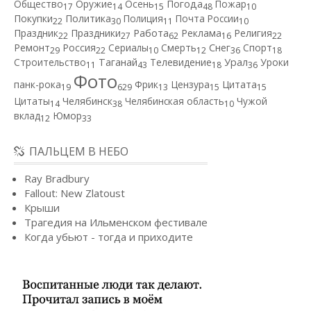
Общество
Оружие
Осень
Погода
Пожар
17
14
15
48
10
Покупки
Политика
Полиция
Почта России
22
30
11
10
Работа
Праздник
Праздники
Реклама
Религия
22
27
62
16
22
Ремонт
Россия
Сериалы
Смерть
Снег
Спорт
29
22
10
12
36
18
Строительство
Таганай
Телевидение
Урал
Уроки
11
43
18
36
Фото
панк-рока
Фрик
Цензура
Цитата
19
629
13
15
15
Цитаты
Челябинск
Челябинская область
Чужой
14
38
10
вклад
Юмор
12
33
ПАЛЬЦЕМ В НЕБО
Ray Bradbury
Fallout: New Zlatoust
Крыши
Трагедия на Ильменском фестивале
Когда убьют - тогда и приходите