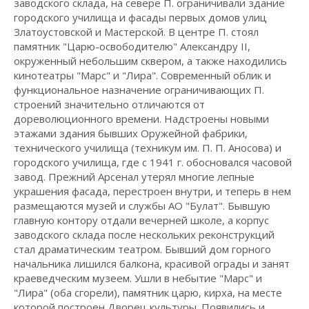
заводского склада, на севере П. ограничивали здание
городского училища и фасады первых домов улиц
Златоустовской и Мастерской. В центре П. стоял
памятник "Царю-освободителю" Александру II,
окруженный небольшим сквером, а также находились
кинотеатры "Марс" и "Лира". Современный облик и
функциональное назначение ограничивающих П.
строений значительно отличаются от
дореволюционного времени. Надстроены новыми
этажами здания бывших Оружейной фабрики,
технического училища (техникум им. П. П. Аносова) и
городского училища, где с 1941 г. обосновался часовой
завод. Прежний Арсенал утерял многие лепные
украшения фасада, перестроен внутри, и теперь в нем
размещаются музей и службы АО "Булат". Бывшую
главную контору отдали вечерней школе, а корпус
заводского склада после нескольких реконструкций
стал драматическим театром. Бывший дом горного
начальника лишился балкона, красивой ограды и занят
краеведческим музеем. Ушли в небытие "Марс" и
"Лира" (оба сгорели), памятник царю, кирха, на месте
которой построен Дворец культуры. Появились и