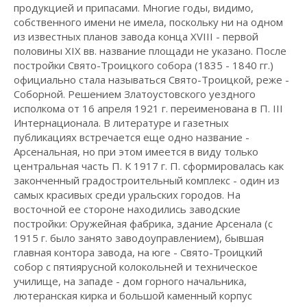
продукцией и припасами. Многие годы, видимо,
собственного имени не имела, поскольку ни на одном
из известных планов завода конца XVIII - первой
половины XIX вв. название площади не указано. После
постройки Свято-Троицкого собора (1835 - 1840 гг.)
официально стала называться Свято-Троицкой, реже -
Соборной. Решением Златоустовского уездного
исполкома от 16 апреля 1921 г. переименована в П. III
Интернационала. В литературе и газетных
публикациях встречается еще одно название -
Арсенальная, но при этом имеется в виду только
центральная часть П. К 1917 г. П. сформировалась как
законченный градостроительный комплекс - один из
самых красивых среди уральских городов. На
восточной ее стороне находились заводские
постройки: Оружейная фабрика, здание Арсенала (с
1915 г. было занято заводоуправлением), бывшая
главная контора завода, на юге - Свято-Троицкий
собор с пятиярусной колокольней и техническое
училище, на западе - дом горного начальника,
лютеранская кирка и большой каменный корпус