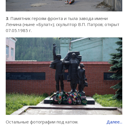
3
. Памятник героям фронта и тыла завода имени
Ленина (ныне «Булат»); скульптор В.П. Патров; открыт
07.05.1985 г.
Остальные фотографии под катом.
Далее...