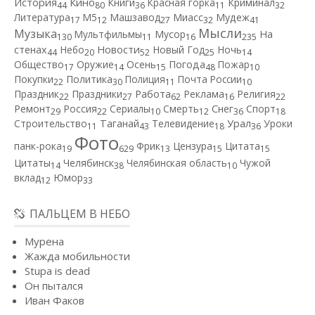
Кино
История
Книги
Красная горка
Криминал
44
80
36
11
32
Литература
М5
Машзавод
Миасс
Мудеж
17
12
27
32
41
Мысли
Музыка
Мультфильмы
Мусор
На
130
11
16
235
Новости
стенах
Небо
Новый Год
Ночь
44
20
52
25
14
Общество
Оружие
Осень
Погода
Пожар
17
14
15
48
10
Покупки
Политика
Полиция
Почта России
22
30
11
10
Работа
Праздник
Праздники
Реклама
Религия
22
27
62
16
22
Ремонт
Россия
Сериалы
Смерть
Снег
Спорт
29
22
10
12
36
18
Строительство
Таганай
Телевидение
Урал
Уроки
11
43
18
36
Фото
панк-рока
Фрик
Цензура
Цитата
19
629
13
15
15
Цитаты
Челябинск
Челябинская область
Чужой
14
38
10
вклад
Юмор
12
33
ПАЛЬЦЕМ В НЕБО
Мурена
Жажда мобильности
Stupa is dead
Он пытался
Иван Факов