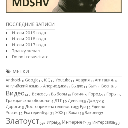
ПОСЛЕДНИЕ ЗАПИСИ
Итоги 2019 года
Итоги 2018 года
Итоги 2017 года
Травку жевал
Do not resuscitate
МЕТКИ
Android
Google
ICQ
Youtube
Авария
Агитация
10
16
17
11
33
16
Английский язык
Апериодика
Быдло
Быт
Весна
17
13
11
11
17
Видео
Город
Всякое
Выборы
Гогич
Горы
412
23
30
19
53
38
Гражданская оборона
ДТП
Деньги
Дождь
14
19
36
10
Дороги
Достопримечательности
Еда
Единая
18
32
12
Россия
Екатеринбург
ЖКХ
Закат
Законы
12
21
14
16
27
Златоуст
Интернет
Игры
Интерсвязь
697
56
173
20