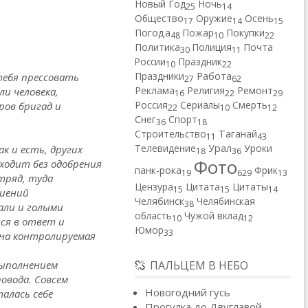
Новый Год
Ночь
25
14
Общество
Оружие
Осень
17
14
15
Погода
Пожар
Покупки
48
10
22
Политика
Полиция
Почта
30
11
России
Праздник
10
22
Работа
Праздники
тебя прессовать
27
62
Реклама
Религия
Ремонт
и человека,
16
22
29
Россия
Сериалы
Смерть
ров бригад и
22
10
12
Снег
Спорт
36
18
Строительство
Таганай
11
43
Телевидение
Урал
Уроки
к и есть, других
18
36
Фото
сходит без одобрения
панк-рока
Фрик
19
629
13
отряд, туда
Цензура
Цитата
Цитаты
15
15
14
биений
Челябинск
Челябинская
38
али и голыми
область
Чужой вклад
10
12
ся в ответ и
Юмор
33
бна контролируемая
ПАЛЬЦЕМ В НЕБО
выполнением
овода. Совсем
Новогодний гусь
алась себе
Прогулка до Двуглавой