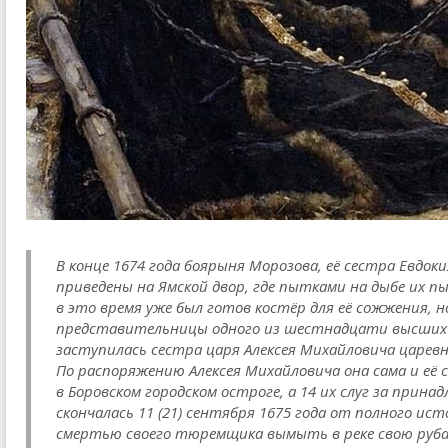
В конце 1674 года боярыня Морозова, её сестра Евдо
приведены на Ямской двор, где пытками на дыбе их 
в это время уже был готов костёр для её сожжения,
представительницы одного из шестнадцати высших а
заступилась сестра царя Алексея Михайловича царев
По распоряжению Алексея Михайловича она сама и её 
в Боровском городском остроге, а 14 их слуг за прина
скончалась 11 (21) сентября 1675 года от полного ис
смертью своего тюремщика вымыть в реке свою рубаху,