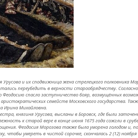
кия Урусова и их сподвижница жена стрелецкого полковника М
пытались переубедить в верности старообрядчеству. Соглас
 но Феодосию спасло заступничество бояр, возмущённых возм
ристократических семейств Московского государства. Такж
на Ирина Михайловна.
сестра, княгиня Урусова, высланы в Боровск, где были заточе
длежность к старой вере в конце июня 1675 года сожгли в срубе
тощения. Феодосия Морозова также была уморена голодом и, п
 чтобы умереть в чистой сорочке, скончалась 2 (12) ноября 