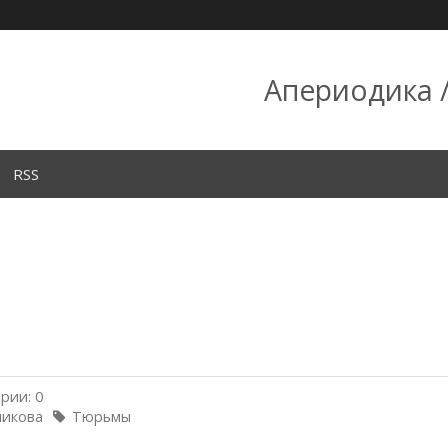
Апериодика /
RSS
рии: 0
никова
Тюрьмы