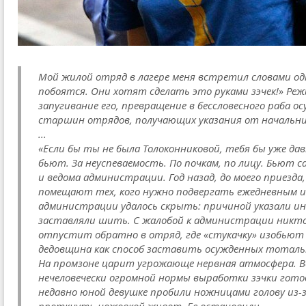
Мой жилой отряд в лагере меня встретил словами о
побоятся. Они хотят сделать это руками зэчек!» Реж
запугивание его, превращение в бессловесного раба
старшин отрядов, получающих указания от начальни
...
«Если бы ты не была Толоконниковой, тебя бы уже дав
бьют. За неуспеваемость. По почкам, по лицу. Бьют с
и ведома администрации. Год назад, до моего приезда
помещают тех, кого нужно подвергать ежедневным из
администрации удалось скрыть: причиной указали ин
заставляли шить. С жалобой к администрации никт
отпустит обратно в отряд, где «стукачку» изобьют
дедовщина как способ заставить осужденных тоталь
На промзоне царит угрожающе нервная атмосфера. В
нечеловечески огромной нормы выработки зэчки готов
недавно юной девушке пробили ножницами голову из-з