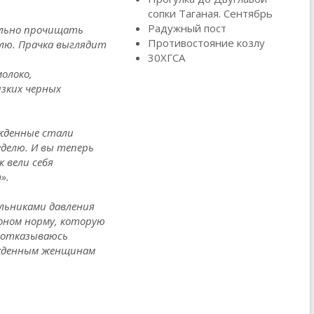
сопки Таганая. Сентябрь
Радужный пост
ельно прочищать
Противостояние козлу
елю. Прачка выглядит
30ХГСА
олоко,
зких черных
ужденные стали
еделю. И вы теперь
к вели себя
».
альниками давления
коном норму, которую
и отказываюсь
сужденным женщинам