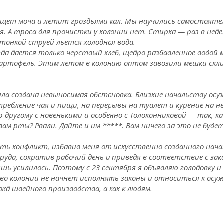
лещет моча и летит гроздьями кал. Мы научились самостоят
. А троса для прочистки у колонии нет. Стирка — раз в нед
тонкой струей льется холодная вода.
да дается только черствый хлеб, щедро разбавленное водой м
артофель. Этим летом в колонию оптом завозили мешки скли
была создана невыносимая обстановка. Близкие начальству ос
ребление чая и пищи, на перерывы на туалет и курение на н
о-другому с новенькими и особенно с Толоконниковой — так, ка
 вам рты? Рвали. Дайте и им *****. Вам ничего за это не будет
ть конфликт, избавив меня от искусственно созданного нач
руда, сократив рабочий день и приведя в соответствие с за
ь усилилось. Поэтому с 23 сентября я объявляю голодовку 
ство колонии не начнет исполнять законы и относиться к о
ужд швейного производства, а как к людям.