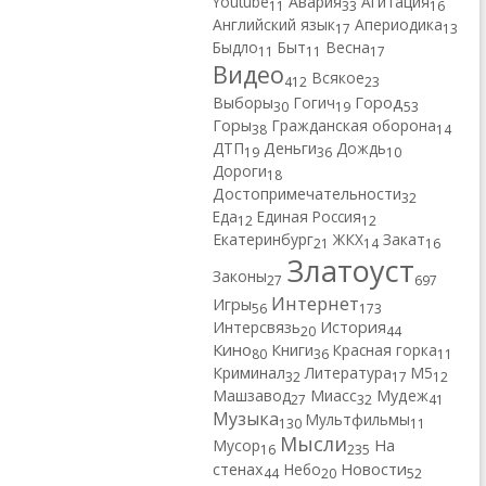
Youtube
Авария
Агитация
11
33
16
Английский язык
Апериодика
17
13
Быдло
Быт
Весна
11
11
17
Видео
Всякое
412
23
Город
Выборы
Гогич
30
19
53
Горы
Гражданская оборона
38
14
ДТП
Деньги
Дождь
19
36
10
Дороги
18
Достопримечательности
32
Еда
Единая Россия
12
12
Екатеринбург
ЖКХ
Закат
21
14
16
Златоуст
Законы
27
697
Интернет
Игры
56
173
Интерсвязь
История
20
44
Кино
Книги
Красная горка
80
36
11
Криминал
Литература
М5
32
17
12
Машзавод
Миасс
Мудеж
27
32
41
Музыка
Мультфильмы
130
11
Мысли
Мусор
На
16
235
Новости
стенах
Небо
44
20
52