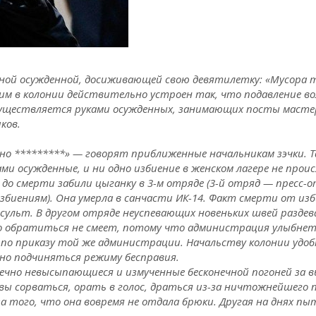
дной осужденной, досиживающей свою девятилетку: «Мусора 
им в колонии действительно устроен так, что подавление вол
 осуществляется руками осужденных, занимающих посты масте
ков.
но *********» — говорят приближенные начальникам зэчки. Та
ами осужденные, и ни одно избиение в женском лагере не прои
, до смерти забили цыганку в 3-м отряде (3-й отряд — пресс-
биениям). Она умерла в санчасти ИК-14. Факт смерти от из
сульт. В другом отряде неуспевающих новеньких швей раздев
о обратиться не смеет, потому что администрация улыбнет
 по приказу той же администрации. Начальству колонии удо
но подчиняться режиму бесправия.
ечно невысыпающиеся и измученные бесконечной погоней за 
ы сорваться, орать в голос, драться из-за ничтожнейшего п
а того, что она вовремя не отдала брюки. Другая на днях пыт