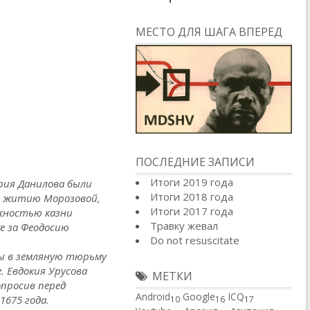
МЕСТО ДЛЯ ШАГА ВПЕРЕД
ПОСЛЕДНИЕ ЗАПИСИ
Итоги 2019 года
ария Данилова были
Итоги 2018 года
но житию Морозовой,
Итоги 2017 года
ожностью казни
Травку жевал
е за Феодосию
Do not resuscitate
ны в земляную тюрьму
. Евдокия Урусова
МЕТКИ
опросив перед
Android
Google
ICQ
1675 года.
10
16
17