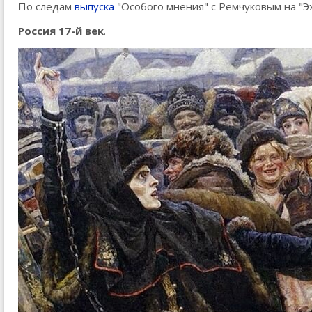
По следам
выпуска
"Особого мнения" с Ремчуковым на "Э
Россия 17-й век
.