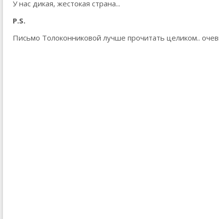
У нас дикая, жестокая страна...
P.S.
Письмо Толоконниковой лучше прочитать целиком.. очеви