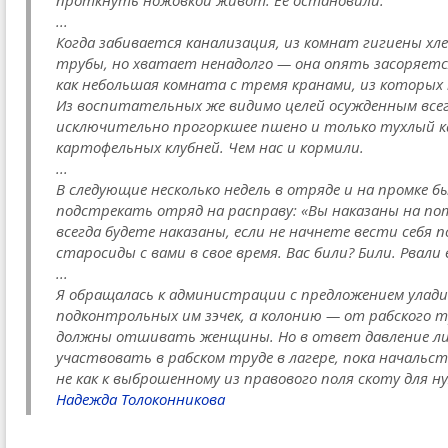
проткнуть ножовкой живот. Ее остановили.
...
Когда забивается канализация, из комнат гигиены х
трубы, но хватает ненадолго — она опять засоряется
как небольшая комната с тремя кранами, из которых 
Из воспитательных же видимо целей осужденным всег
исключительно прогоркшее пшено и только тухлый к
картофельных клубней. Чем нас и кормили.
...
В следующие несколько недель в отряде и на промке 
подстрекать отряд на расправу: «Вы наказаны на пот
всегда будете наказаны, если не начнете вести себя п
старосиды с вами в свое время. Вас били? Били. Рвали
...
Я обращалась к администрации с предложением улади
подконтрольных им зэчек, а колонию — от рабского т
должны отшивать женщины. Но в ответ давление лиш
участвовать в рабском труде в лагере, пока началь
не как к выброшенному из правового поля скоту для н
Надежда Толоконникова