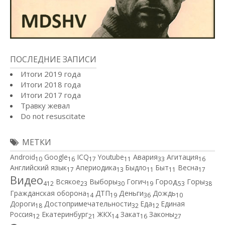
ПОСЛЕДНИЕ ЗАПИСИ
Итоги 2019 года
Итоги 2018 года
Итоги 2017 года
Травку жевал
Do not resuscitate
МЕТКИ
Android
Google
ICQ
Youtube
Авария
Агитация
10
16
17
11
33
16
Английский язык
Апериодика
Быдло
Быт
Весна
17
13
11
11
17
Видео
Город
Всякое
Выборы
Гогич
Горы
412
23
30
19
53
38
Гражданская оборона
ДТП
Деньги
Дождь
14
19
36
10
Дороги
Достопримечательности
Еда
Единая
18
32
12
Россия
Екатеринбург
ЖКХ
Закат
Законы
12
21
14
16
27