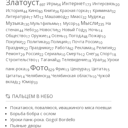
Златоуст
Интернет
Игры
Интерсвязь
697
56
173
20
Кино
История
Книги
Красная горка
Криминал
44
80
36
11
32
Литература
М5
Машзавод
Миасс
Мудеж
17
12
27
32
41
Мысли
Музыка
Мультфильмы
Мусор
На
130
11
16
235
Новости
стенах
Небо
Новый Год
Ночь
44
20
52
25
14
Общество
Оружие
Осень
Погода
Пожар
17
14
15
48
10
Покупки
Политика
Полиция
Почта России
22
30
11
10
Работа
Праздник
Праздники
Реклама
Религия
22
27
62
16
22
Ремонт
Россия
Сериалы
Смерть
Снег
Спорт
29
22
10
12
36
18
Строительство
Таганай
Телевидение
Урал
Уроки
11
43
18
36
Фото
панк-рока
Фрик
Цензура
Цитата
19
629
13
15
15
Цитаты
Челябинск
Челябинская область
Чужой
14
38
10
вклад
Юмор
12
33
ПАЛЬЦЕМ В НЕБО
Покатаюся, поваляюся, ивашкиного мяса поевши
Борьба бобра с ослом
Уроки панк-рока. Gogol Bordello
Пьяные дворы