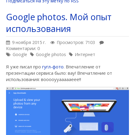
Подписаться на эту метку по RSS
Google photos. Мой опыт
использования
9 ноября 2015 г.
Просмотров: 7103
Комментарии: 0
Google
Google photos
Интернет
Я уже писал про
гугл-фото
. Впечатление от
презентации сервиса было: вау! Впечатление от
использования: вооооууаааааеее!!