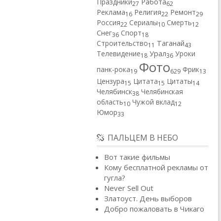
Работа
Праздники
27
62
Реклама
Религия
Ремонт
16
22
29
Россия
Сериалы
Смерть
22
10
12
Снег
Спорт
36
18
Строительство
Таганай
11
43
Телевидение
Урал
Уроки
18
36
Фото
панк-рока
Фрик
19
629
13
Цензура
Цитата
Цитаты
15
15
14
Челябинск
Челябинская
38
область
Чужой вклад
10
12
Юмор
33
ПАЛЬЦЕМ В НЕБО
Вот такие фильмы
Кому бесплатной рекламы от
гугла?
Never Sell Out
Златоуст. День выборов
Добро пожаловать в Чикаго