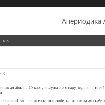
Апериодика /
RSS
: 0
иваю альбом на SD-карту и слушаю его пару недель (а то и б
м.
e Exploited. Вот за что их можно любить, так это за их стаби