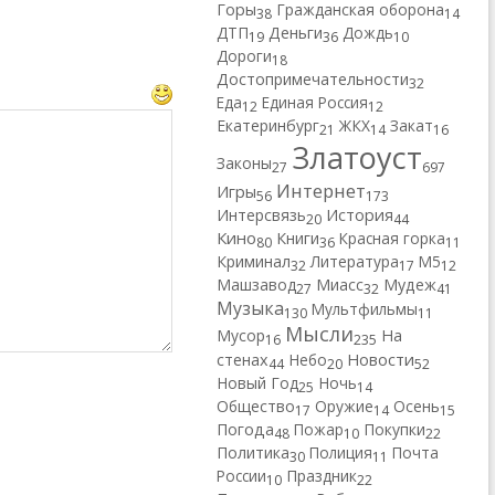
Горы
Гражданская оборона
38
14
ДТП
Деньги
Дождь
19
36
10
Дороги
18
Достопримечательности
32
Еда
Единая Россия
12
12
Екатеринбург
ЖКХ
Закат
21
14
16
Златоуст
Законы
27
697
Интернет
Игры
56
173
Интерсвязь
История
20
44
Кино
Книги
Красная горка
80
36
11
Криминал
Литература
М5
32
17
12
Машзавод
Миасс
Мудеж
27
32
41
Музыка
Мультфильмы
130
11
Мысли
Мусор
На
16
235
Новости
стенах
Небо
44
20
52
Новый Год
Ночь
25
14
Общество
Оружие
Осень
17
14
15
Погода
Пожар
Покупки
48
10
22
Политика
Полиция
Почта
30
11
России
Праздник
10
22