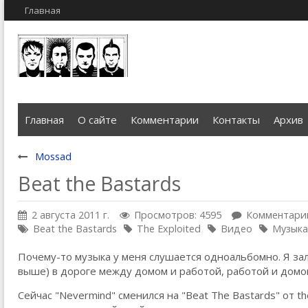
Главная
Главная
О сайте
Комментарии
Контакты
Архив
Mossad
Beat the Bastards
2 августа 2011 г.
Просмотров: 4595
Комментарии
Beat the Bastards
The Exploited
Видео
Музыка
Почему-то музыка у меня слушается одноальбомно. Я зал
выше) в дороге между домом и работой, работой и домо
Сейчас "Nevermind" сменился на "Beat The Bastards" от th