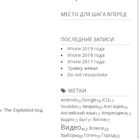
МЕСТО ДЛЯ ШАГА ВПЕРЕД
ПОСЛЕДНИЕ ЗАПИСИ
Итоги 2019 года
Итоги 2018 года
Итоги 2017 года
Травку жевал
Do not resuscitate
МЕТКИ
Android
Google
ICQ
10
16
17
Youtube
Авария
Агитация
11
33
16
 The Exploited под
Английский язык
Апериодика
17
13
Быдло
Быт
Весна
11
11
17
Видео
Всякое
412
23
Город
Выборы
Гогич
30
19
53