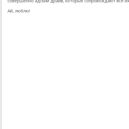
совершенно адский драйв, которые сопровождают все их
Ай, люблю!