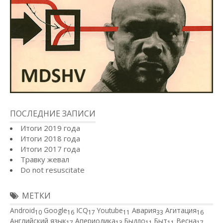
ПОСЛЕДНИЕ ЗАПИСИ
Итоги 2019 года
Итоги 2018 года
Итоги 2017 года
Травку жевал
Do not resuscitate
МЕТКИ
Android
Google
ICQ
Youtube
Авария
Агитация
10
16
17
11
33
16
Английский язык
Апериодика
Быдло
Быт
Весна
17
13
11
11
17