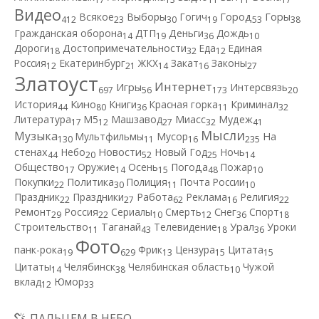
Видео
Город
Всякое
Выборы
Гогич
Горы
412
23
30
19
53
38
Гражданская оборона
ДТП
Деньги
Дождь
14
19
36
10
Дороги
Достопримечательности
Еда
Единая
18
32
12
Россия
Екатеринбург
ЖКХ
Закат
Законы
12
21
14
16
27
Златоуст
Интернет
Игры
Интерсвязь
697
56
173
20
Кино
История
Книги
Красная горка
Криминал
44
80
36
11
32
Литература
М5
Машзавод
Миасс
Мудеж
17
12
27
32
41
Мысли
Музыка
Мультфильмы
Мусор
На
130
11
16
235
Новости
стенах
Небо
Новый Год
Ночь
44
20
52
25
14
Общество
Оружие
Осень
Погода
Пожар
17
14
15
48
10
Покупки
Политика
Полиция
Почта России
22
30
11
10
Работа
Праздник
Праздники
Реклама
Религия
22
27
62
16
22
Ремонт
Россия
Сериалы
Смерть
Снег
Спорт
29
22
10
12
36
18
Строительство
Таганай
Телевидение
Урал
Уроки
11
43
18
36
Фото
панк-рока
Фрик
Цензура
Цитата
19
629
13
15
15
Цитаты
Челябинск
Челябинская область
Чужой
14
38
10
вклад
Юмор
12
33
ПАЛЬЦЕМ В НЕБО