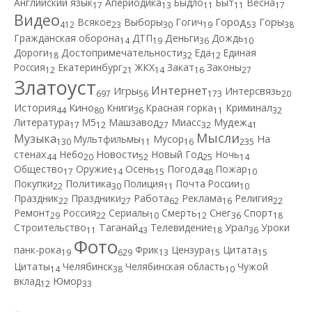
Английский язык
Апериодика
Быдло
Быт
Весна
17
13
11
11
17
Видео
Город
Всякое
Выборы
Гогич
Горы
412
23
30
19
53
38
Гражданская оборона
ДТП
Деньги
Дождь
14
19
36
10
Дороги
Достопримечательности
Еда
Единая
18
32
12
Россия
Екатеринбург
ЖКХ
Закат
Законы
12
21
14
16
27
Златоуст
Интернет
Игры
Интерсвязь
697
56
173
20
Кино
История
Книги
Красная горка
Криминал
44
80
36
11
32
Литература
М5
Машзавод
Миасс
Мудеж
17
12
27
32
41
Мысли
Музыка
Мультфильмы
Мусор
На
130
11
16
235
Новости
стенах
Небо
Новый Год
Ночь
44
20
52
25
14
Общество
Оружие
Осень
Погода
Пожар
17
14
15
48
10
Покупки
Политика
Полиция
Почта России
22
30
11
10
Работа
Праздник
Праздники
Реклама
Религия
22
27
62
16
22
Ремонт
Россия
Сериалы
Смерть
Снег
Спорт
29
22
10
12
36
18
Строительство
Таганай
Телевидение
Урал
Уроки
11
43
18
36
Фото
панк-рока
Фрик
Цензура
Цитата
19
629
13
15
15
Цитаты
Челябинск
Челябинская область
Чужой
14
38
10
вклад
Юмор
12
33