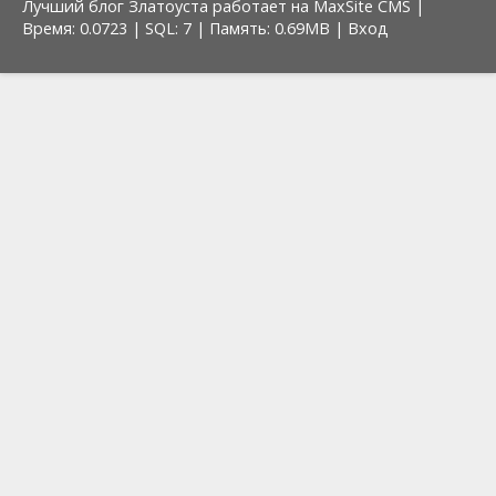
Лучший блог Златоуста работает на MaxSite CMS |
Время: 0.0723 | SQL: 7 | Память: 0.69MB
|
Вход