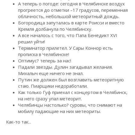
А теперь о погоде: сегодня в Челябинске воздух
прогреется до отметки –17 градусов, переменная
облачность, небольшой метеоритный дождь.
Богородица запуталась в карте Роисси и вместо
Кремля долбанула по Челябинску.
А все началось с того, что Папа Бенедикт ХVI
решил уйти!
Терминатор прилетел. У Сары Коннор есть
прописка в Челябинске!
Оптимус? теперь за нас!
Падали звезды. Дулин загадывал желания.
Михалыч еще ничего не знал.
Путин же должен был возглавить метеоритную
стаю. Пиарщики недоработали.
Как только Гуф приехал с концертом в Челябинск,
на него сразу упал метеорит.
Челябинцы настолько? суровы, что снимают на
мобилу падающие на них метеориты.
Как-то так...