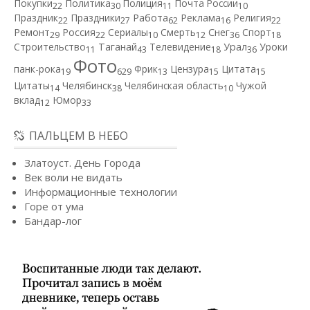
Покупки
Политика
Полиция
Почта России
22
30
11
10
Работа
Праздник
Праздники
Реклама
Религия
22
27
62
16
22
Ремонт
Россия
Сериалы
Смерть
Снег
Спорт
29
22
10
12
36
18
Строительство
Таганай
Телевидение
Урал
Уроки
11
43
18
36
Фото
панк-рока
Фрик
Цензура
Цитата
19
629
13
15
15
Цитаты
Челябинск
Челябинская область
Чужой
14
38
10
вклад
Юмор
12
33
ПАЛЬЦЕМ В НЕБО
Златоуст. День Города
Век воли не видать
Информационные технологии
Горе от ума
Бандар-лог