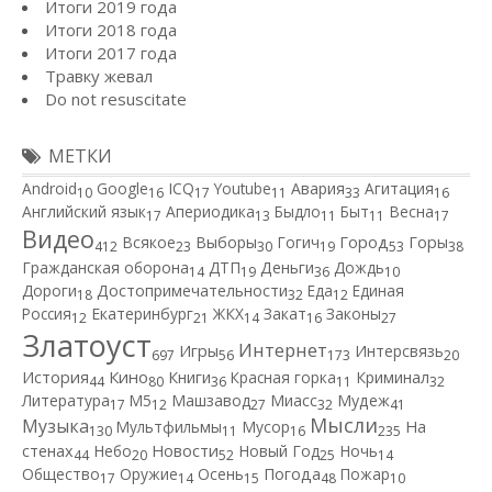
Итоги 2019 года
Итоги 2018 года
Итоги 2017 года
Травку жевал
Do not resuscitate
МЕТКИ
Android
Google
ICQ
Youtube
Авария
Агитация
10
16
17
11
33
16
Английский язык
Апериодика
Быдло
Быт
Весна
17
13
11
11
17
Видео
Город
Всякое
Выборы
Гогич
Горы
412
23
30
19
53
38
Гражданская оборона
ДТП
Деньги
Дождь
14
19
36
10
Дороги
Достопримечательности
Еда
Единая
18
32
12
Россия
Екатеринбург
ЖКХ
Закат
Законы
12
21
14
16
27
Златоуст
Интернет
Игры
Интерсвязь
697
56
173
20
Кино
История
Книги
Красная горка
Криминал
44
80
36
11
32
Литература
М5
Машзавод
Миасс
Мудеж
17
12
27
32
41
Мысли
Музыка
Мультфильмы
Мусор
На
130
11
16
235
Новости
стенах
Небо
Новый Год
Ночь
44
20
52
25
14
Общество
Оружие
Осень
Погода
Пожар
17
14
15
48
10