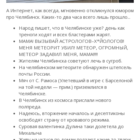
А Интернет, как всегда, мгновенно откликнулся юмором
про Челябинск. Каких-то два часа всего лишь прошло...
Народ пишет, что в Челябинске уже? день как
треноги ходят и всех бластерами жарят.
МАМА! ВЫЗЫВАЙ АСТРОЛОГОВ–Х*ЙОЛОГОВ!
МЕНЯ МЕТЕОРИТ УБИЛ! МЕТЕОР, ОГРОМНЫЙ,
МЕТЕОР ЗАДАВИЛ МЕНЯ, МАМА!!!!!
Жителям Челябинска советуют лечь в сугроб.
На челябинском метеорите обнаружен штепсель
почты России.
Мяч от С. Рамоса (Улетевший в игре с Барселоной
на той недели — прим.) приземлился в
Челябинске.
В Челябинск из космоса прислали нового
полпреда.
Надеюсь, вторжение началось и десептиконы
освободят страну от кровавого режима.
Суровая валентинка Дулина таки долетела до
Михалыча
Живу на уктусе по домам ползают какие то твари,