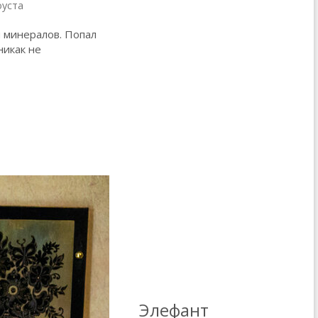
оуста
и минералов. Попал
никак не
Элефант