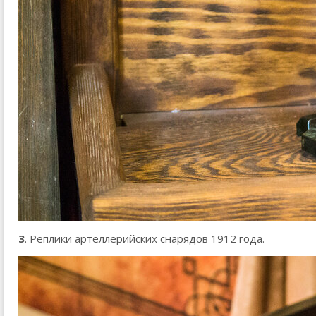
3
. Реплики артеллерийских снарядов 1912 года.