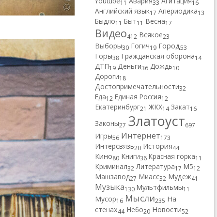
Youtube
Авария
Агитация
11
33
16
Английский язык
Апериодика
17
13
Быдло
Быт
Весна
11
11
17
Видео
Всякое
412
23
Город
Выборы
Гогич
30
19
53
Горы
Гражданская оборона
38
14
ДТП
Деньги
Дождь
19
36
10
Дороги
18
Достопримечательности
32
Еда
Единая Россия
12
12
Екатеринбург
ЖКХ
Закат
21
14
16
Златоуст
Законы
27
697
Интернет
Игры
56
173
Интерсвязь
История
20
44
Кино
Книги
Красная горка
80
36
11
Криминал
Литература
М5
32
17
12
Машзавод
Миасс
Мудеж
27
32
41
Музыка
Мультфильмы
130
11
Мысли
Мусор
На
16
235
Новости
стенах
Небо
44
20
52