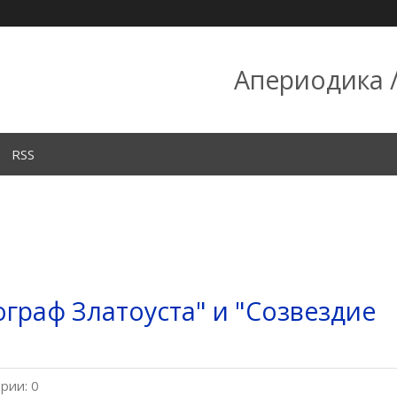
Апериодика /
RSS
ограф Златоуста" и "Созвездие
рии: 0