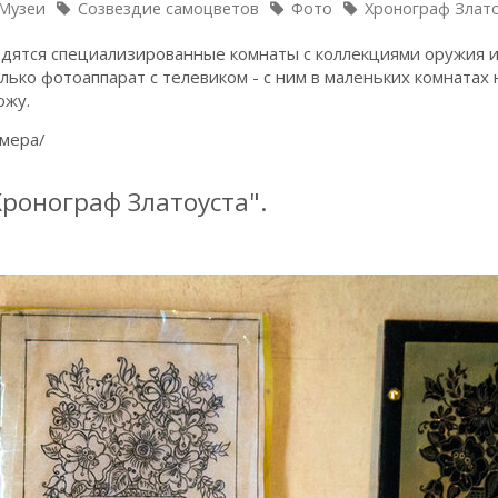
Музеи
Созвездие самоцветов
Фото
Хронограф Злат
ходятся специализированные комнаты с коллекциями оружия 
ько фотоаппарат с телевиком - с ним в маленьких комнатах 
ожу.
змера/
ронограф Златоуста".