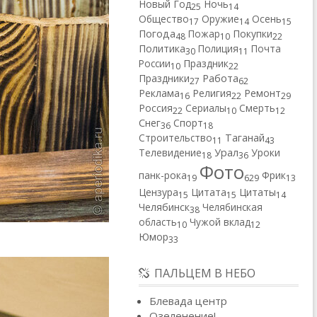
Новый Год
Ночь
25
14
Общество
Оружие
Осень
17
14
15
Погода
Пожар
Покупки
48
10
22
Политика
Полиция
Почта
30
11
России
Праздник
10
22
Работа
Праздники
27
62
Реклама
Религия
Ремонт
16
22
29
Россия
Сериалы
Смерть
22
10
12
Снег
Спорт
36
18
Строительство
Таганай
11
43
Телевидение
Урал
Уроки
18
36
Фото
панк-рока
Фрик
19
629
13
Цензура
Цитата
Цитаты
15
15
14
Челябинск
Челябинская
38
область
Чужой вклад
10
12
Юмор
33
ПАЛЬЦЕМ В НЕБО
Блевада центр
Озеленение!