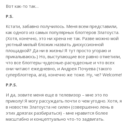
Вот как-то так…
P.S.
Кстати, забавно получилось. Меня всем представили,
как одного из самых популярных блоггеров Златоуста.
(Хотя, конечно, это ни хрена не так. Разве можно мой
уютный милый бложик назвать дискуссионной
площадкой? Да ни в жизнь! Я тут просто угораю и
прикалываюсь.) Но, выступающие все равно отметили,
что все блоггеры чудесные-расчудесные и что всех
они читают ежедневно, и Андрея Почуева (такого
суперблоггера, ага), конечно же тоже. Ну, че? Welcome!
P.P.S.
И да, зовите меня еще в телевизор – мне это по
приколу! Я могу рассуждать почти о чем угодно. Хотя, я
в новостях Златоуста не силен (совершенно лень в
этих дрязгах разбираться) - мне нравится более
масштабно и концептуально что-то задвигать.