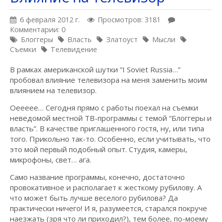
6 февраля 2012 г.
Просмотров: 3181
Комментарии: 0
Блоггеры
Власть
Златоуст
Мысли
Съемки
Телевидение
В рамках американской шутки “I Soviet Russia…”
пробовал влияние телевизора на меня заменить моим
влиянием на телевизор.
Оеееее… Сегодня прямо с работы поехал на съемки
неведомой местной ТВ-программы с темой “Блоггеры и
власть”. В качестве приглашенного гостя, ну, или типа
того. Прикольно так-то. Особенно, если учитывать, что
это мой первый подобный опыт. Студия, камеры,
микрофоны, свет… ага.
Само название программы, конечно, достаточно
провокативное и располагает к жесткому рубилову. А
что может быть лучше веселого рубилова? Да
практически ничего! И я, разумеется, старался покруче
наезжать (зря что ли приходил?), тем более, по-моему