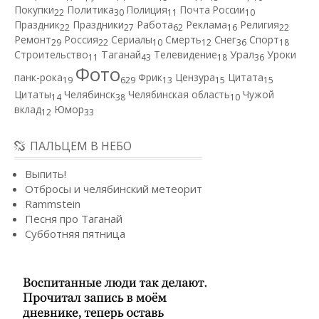
Покупки
Политика
Полиция
Почта России
22
30
11
10
Работа
Праздник
Праздники
Реклама
Религия
22
27
62
16
22
Ремонт
Россия
Сериалы
Смерть
Снег
Спорт
29
22
10
12
36
18
Строительство
Таганай
Телевидение
Урал
Уроки
11
43
18
36
Фото
панк-рока
Фрик
Цензура
Цитата
19
629
13
15
15
Цитаты
Челябинск
Челябинская область
Чужой
14
38
10
вклад
Юмор
12
33
ПАЛЬЦЕМ В НЕБО
Выпить!
Отбросы и челябинский метеорит
Rammstein
Песня про Таганай
Субботняя пятница