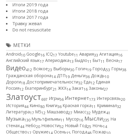
Итоги 2019 года
Итоги 2018 года
Итоги 2017 года
Травку жевал
Do not resuscitate
МЕТКИ
Android
Google
ICQ
Youtube
Авария
Агитация
10
16
17
11
33
16
Английский язык
Апериодика
Быдло
Быт
Весна
17
13
11
11
17
Видео
Город
Всякое
Выборы
Гогич
Горы
412
23
30
19
53
38
Гражданская оборона
ДТП
Деньги
Дождь
14
19
36
10
Дороги
Достопримечательности
Еда
Единая
18
32
12
Россия
Екатеринбург
ЖКХ
Закат
Законы
12
21
14
16
27
Златоуст
Интернет
Игры
Интерсвязь
697
56
173
20
Кино
История
Книги
Красная горка
Криминал
44
80
36
11
32
Литература
М5
Машзавод
Миасс
Мудеж
17
12
27
32
41
Мысли
Музыка
Мультфильмы
Мусор
На
130
11
16
235
Новости
стенах
Небо
Новый Год
Ночь
44
20
52
25
14
Общество
Оружие
Осень
Погода
Пожар
17
14
15
48
10