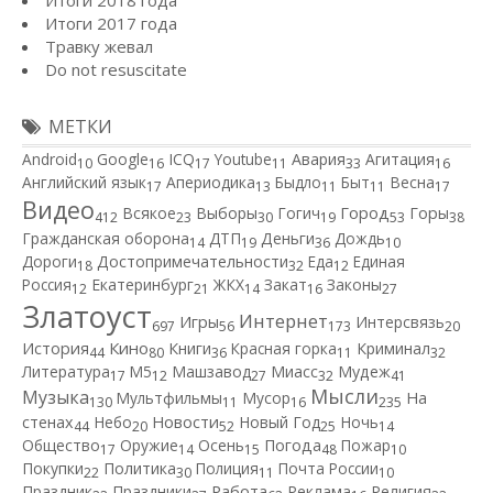
Итоги 2017 года
Травку жевал
Do not resuscitate
МЕТКИ
Android
Google
ICQ
Youtube
Авария
Агитация
10
16
17
11
33
16
Английский язык
Апериодика
Быдло
Быт
Весна
17
13
11
11
17
Видео
Город
Всякое
Выборы
Гогич
Горы
412
23
30
19
53
38
Гражданская оборона
ДТП
Деньги
Дождь
14
19
36
10
Дороги
Достопримечательности
Еда
Единая
18
32
12
Россия
Екатеринбург
ЖКХ
Закат
Законы
12
21
14
16
27
Златоуст
Интернет
Игры
Интерсвязь
697
56
173
20
Кино
История
Книги
Красная горка
Криминал
44
80
36
11
32
Литература
М5
Машзавод
Миасс
Мудеж
17
12
27
32
41
Мысли
Музыка
Мультфильмы
Мусор
На
130
11
16
235
Новости
стенах
Небо
Новый Год
Ночь
44
20
52
25
14
Общество
Оружие
Осень
Погода
Пожар
17
14
15
48
10
Покупки
Политика
Полиция
Почта России
22
30
11
10
Работа
Праздник
Праздники
Реклама
Религия