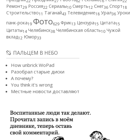
22
27
62
16
22
Ремонт
Россия
Сериалы
Смерть
Снег
Спорт
29
22
10
12
36
18
Строительство
Таганай
Телевидение
Урал
Уроки
11
43
18
36
Фото
панк-рока
Фрик
Цензура
Цитата
19
629
13
15
15
Цитаты
Челябинск
Челябинская область
Чужой
14
38
10
вклад
Юмор
12
33
ПАЛЬЦЕМ В НЕБО
How unbrick WoPad
Разобрал старые диски
А почему?
You think it's wrong
Местные новости доставляют