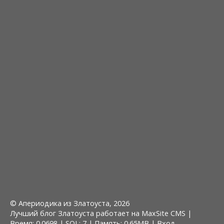
© Апериодика из Златоуста, 2026
Лучший блог Златоуста работает на MaxSite CMS |
Время: 0.0698 | SQL: 7 | Память: 0.65MB
|
Вход