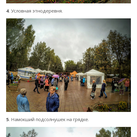
4
. Условная этнодеревня.
5
. Намокший подсолнушек на грядке.