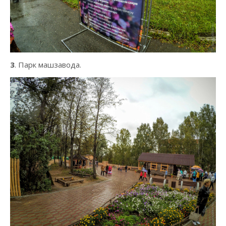
3
. Парк машзавода.