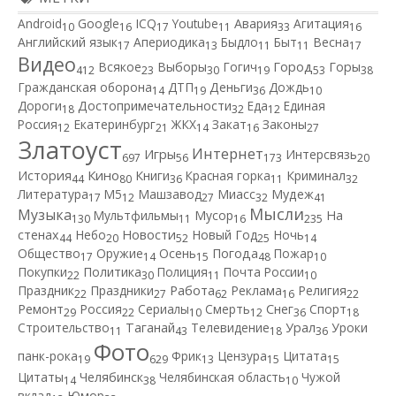
Android
Google
ICQ
Youtube
Авария
Агитация
10
16
17
11
33
16
Английский язык
Апериодика
Быдло
Быт
Весна
17
13
11
11
17
Видео
Город
Всякое
Выборы
Гогич
Горы
412
23
30
19
53
38
Гражданская оборона
ДТП
Деньги
Дождь
14
19
36
10
Дороги
Достопримечательности
Еда
Единая
18
32
12
Россия
Екатеринбург
ЖКХ
Закат
Законы
12
21
14
16
27
Златоуст
Интернет
Игры
Интерсвязь
697
56
173
20
Кино
История
Книги
Красная горка
Криминал
44
80
36
11
32
Литература
М5
Машзавод
Миасс
Мудеж
17
12
27
32
41
Мысли
Музыка
Мультфильмы
Мусор
На
130
11
16
235
Новости
стенах
Небо
Новый Год
Ночь
44
20
52
25
14
Общество
Оружие
Осень
Погода
Пожар
17
14
15
48
10
Покупки
Политика
Полиция
Почта России
22
30
11
10
Работа
Праздник
Праздники
Реклама
Религия
22
27
62
16
22
Ремонт
Россия
Сериалы
Смерть
Снег
Спорт
29
22
10
12
36
18
Строительство
Таганай
Телевидение
Урал
Уроки
11
43
18
36
Фото
панк-рока
Фрик
Цензура
Цитата
19
629
13
15
15
Цитаты
Челябинск
Челябинская область
Чужой
14
38
10
вклад
Юмор