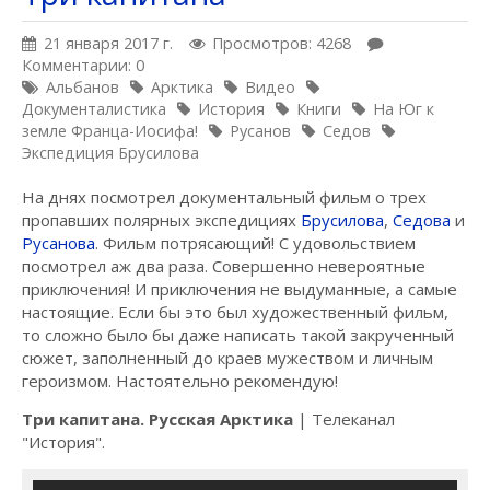
21 января 2017 г.
Просмотров: 4268
Комментарии: 0
Альбанов
Арктика
Видео
Документалистика
История
Книги
На Юг к
земле Франца-Иосифа!
Русанов
Седов
Экспедиция Брусилова
На днях посмотрел документальный фильм о трех
пропавших полярных экспедициях
Брусилова
,
Седова
и
Русанова
. Фильм потрясающий! С удовольствием
посмотрел аж два раза. Совершенно невероятные
приключения! И приключения не выдуманные, а самые
настоящие. Если бы это был художественный фильм,
то сложно было бы даже написать такой закрученный
сюжет, заполненный до краев мужеством и личным
героизмом. Настоятельно рекомендую!
Три капитана. Русская Арктика
| Телеканал
"История".